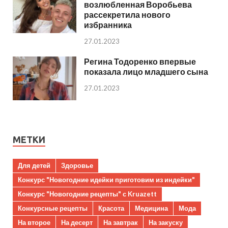
возлюбленная Воробьева
рассекретила нового
избранника
27.01.2023
Регина Тодоренко впервые
показала лицо младшего сына
27.01.2023
МЕТКИ
Для детей
Здоровье
Конкурс "Новогодние идейки приготовим из индейки"
Конкурс "Новогодние рецепты" с Kruazett
Конкурсные рецепты
Красота
Медицина
Мода
На второе
На десерт
На завтрак
На закуску