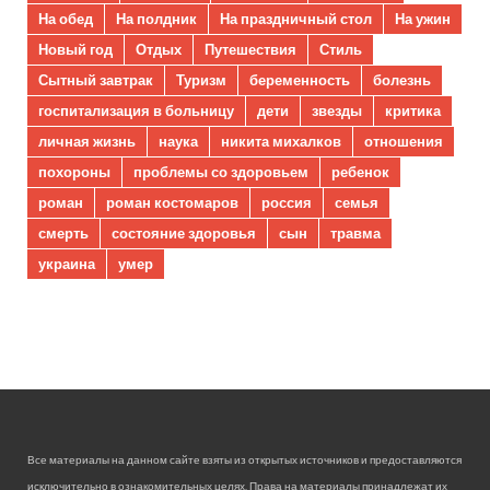
На обед
На полдник
На праздничный стол
На ужин
Новый год
Отдых
Путешествия
Стиль
Сытный завтрак
Туризм
беременность
болезнь
госпитализация в больницу
дети
звезды
критика
личная жизнь
наука
никита михалков
отношения
похороны
проблемы со здоровьем
ребенок
роман
роман костомаров
россия
семья
смерть
состояние здоровья
сын
травма
украина
умер
Все материалы на данном сайте взяты из открытых источников и предоставляются
исключительно в ознакомительных целях. Права на материалы принадлежат их