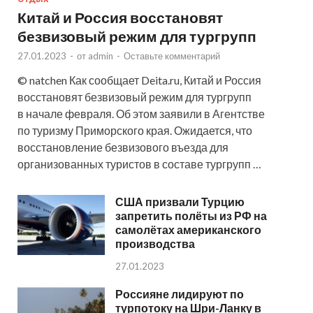
Китай и Россия восстановят
безвизовый режим для тургрупп
27.01.2023
-
от
admin
-
Оставьте комментарий
© natchen Как сообщает Deita.ru, Китай и Россия
восстановят безвизовый режим для тургрупп
в начале февраля. Об этом заявили в Агентстве
по туризму Приморского края. Ожидается, что
восстановление безвизового въезда для
организованных туристов в составе тургрупп …
США призвали Турцию
запретить полёты из РФ на
самолётах американского
производства
27.01.2023
Россияне лидируют по
турпотоку на Шри-Ланку в