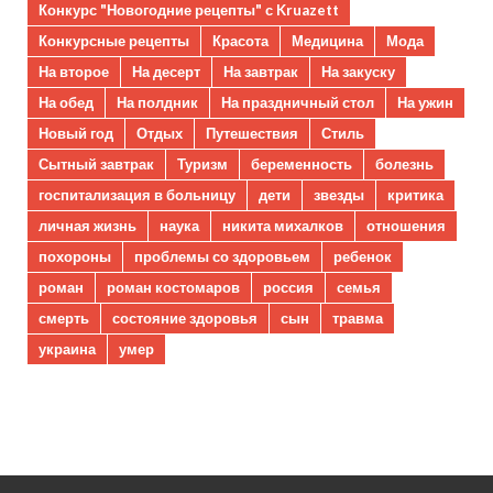
Конкурс "Новогодние рецепты" с Kruazett
Конкурсные рецепты
Красота
Медицина
Мода
На второе
На десерт
На завтрак
На закуску
На обед
На полдник
На праздничный стол
На ужин
Новый год
Отдых
Путешествия
Стиль
Сытный завтрак
Туризм
беременность
болезнь
госпитализация в больницу
дети
звезды
критика
личная жизнь
наука
никита михалков
отношения
похороны
проблемы со здоровьем
ребенок
роман
роман костомаров
россия
семья
смерть
состояние здоровья
сын
травма
украина
умер