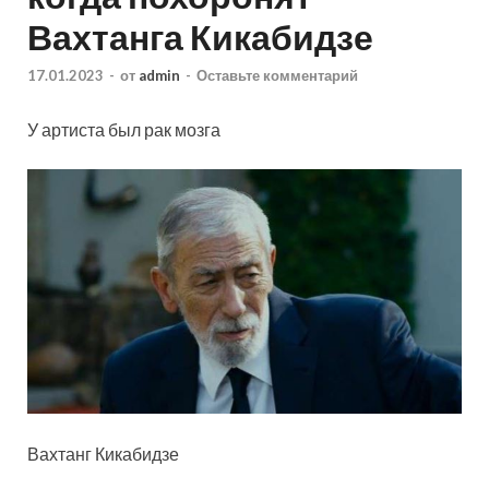
Вахтанга Кикабидзе
17.01.2023
-
от
admin
-
Оставьте комментарий
У артиста был рак мозга
Вахтанг Кикабидзе