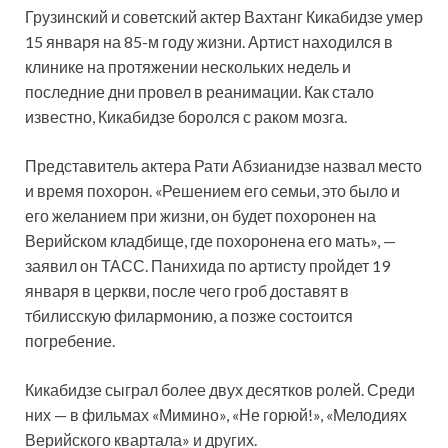
Грузинский и советский актер Вахтанг Кикабидзе умер
15 января на 85-м году жизни. Артист находился в
клинике на протяжении нескольких недель и
последние дни провел в реанимации. Как стало
известно, Кикабидзе боролся с раком мозга.
Представитель актера Рати Абзианидзе назвал место
и время похорон. «Решением его семьи, это было и
его желанием при жизни, он будет похоронен на
Верийском кладбище, где похоронена его мать», —
заявил он ТАСС. Панихида по артисту пройдет 19
января в церкви, после чего гроб доставят в
тбилисскую филармонию, а позже состоится
погребение.
Кикабидзе сыграл более двух десятков ролей. Среди
них — в фильмах «Мимино», «Не горюй!», «Мелодиях
Верийского квартала» и других.