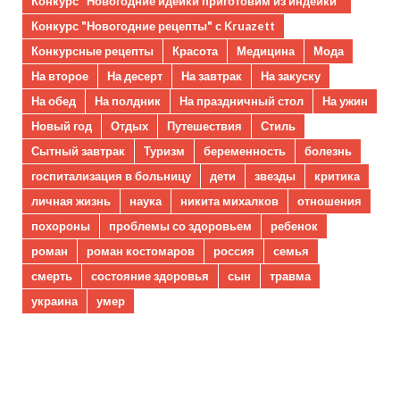
Конкурс "Новогодние идейки приготовим из индейки"
Конкурс "Новогодние рецепты" с Kruazett
Конкурсные рецепты
Красота
Медицина
Мода
На второе
На десерт
На завтрак
На закуску
На обед
На полдник
На праздничный стол
На ужин
Новый год
Отдых
Путешествия
Стиль
Сытный завтрак
Туризм
беременность
болезнь
госпитализация в больницу
дети
звезды
критика
личная жизнь
наука
никита михалков
отношения
похороны
проблемы со здоровьем
ребенок
роман
роман костомаров
россия
семья
смерть
состояние здоровья
сын
травма
украина
умер