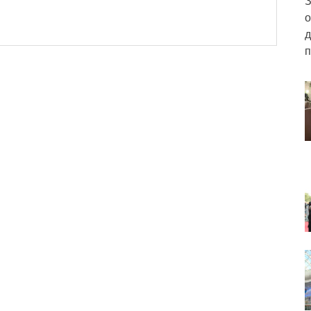
З
о
д
п