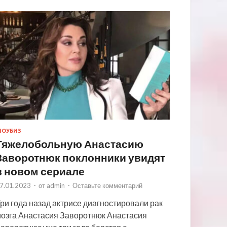
ОУБИЗ
Тяжелобольную Анастасию
Заворотнюк поклонники увидят
в новом сериале
7.01.2023
-
от
admin
-
Оставьте комментарий
ри года назад актрисе диагностировали рак
озга Анастасия Заворотнюк Анастасия