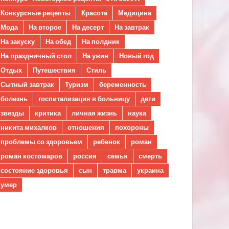
Конкурсные рецепты
Красота
Медицина
Мода
На второе
На десерт
На завтрак
На закуску
На обед
На полдник
На праздничный стол
На ужин
Новый год
Отдых
Путешествия
Стиль
Сытный завтрак
Туризм
беременность
болезнь
госпитализация в больницу
дети
звезды
критика
личная жизнь
наука
никита михалков
отношения
похороны
проблемы со здоровьем
ребенок
роман
роман костомаров
россия
семья
смерть
состояние здоровья
сын
травма
украина
умер