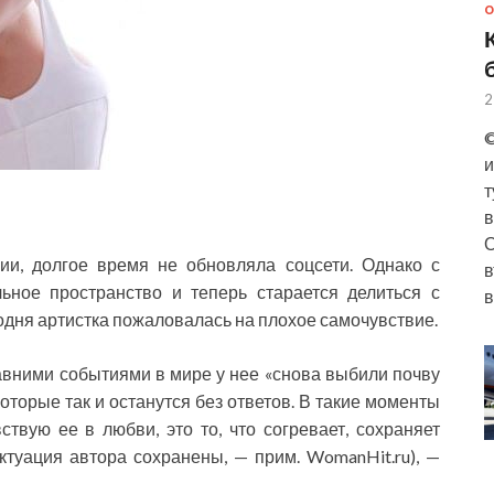
О
2
©
и
т
в
О
ии, долгое время не обновляла соцсети. Однако с
в
ьное пространство и теперь старается делиться с
в
дня артистка пожаловалась на плохое самочувствие.
давними событиями в мире у нее «снова выбили почву
которые так и останутся без ответов. В такие моменты
ствую ее в любви, это то, что согревает, сохраняет
туация автора сохранены, — прим. WomanHit.ru), —