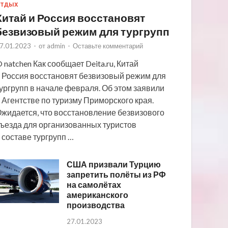
ТДЫХ
Китай и Россия восстановят
безвизовый режим для тургрупп
7.01.2023
-
от
admin
-
Оставьте комментарий
 natchen Как сообщает Deita.ru, Китай
 Россия восстановят безвизовый режим для
ургрупп в начале февраля. Об этом заявили
 Агентстве по туризму Приморского края.
жидается, что восстановление безвизового
ъезда для организованных туристов
 составе тургрупп …
США призвали Турцию
запретить полёты из РФ
на самолётах
американского
производства
27.01.2023