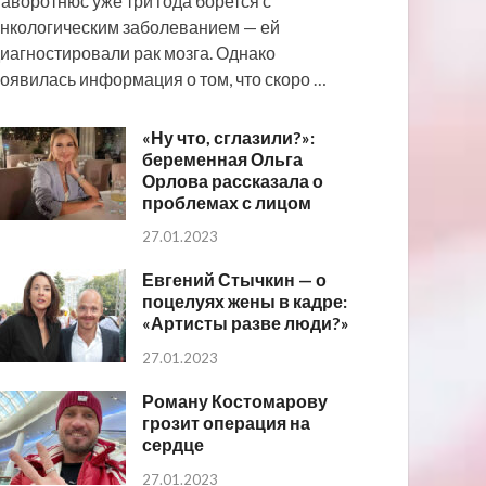
аворотнюс уже три года борется с
нкологическим заболеванием — ей
иагностировали рак мозга. Однако
оявилась информация о том, что скоро …
«Ну что, сглазили?»:
беременная Ольга
Орлова рассказала о
проблемах с лицом
27.01.2023
Евгений Стычкин — о
поцелуях жены в кадре:
«Артисты разве люди?»
27.01.2023
Роману Костомарову
грозит операция на
сердце
27.01.2023