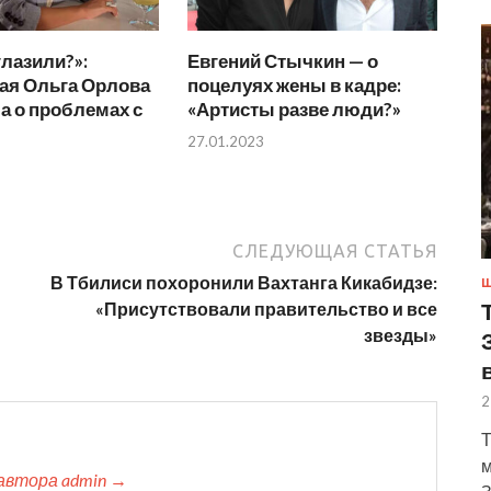
глазили?»:
Евгений Стычкин — о
ая Ольга Орлова
поцелуях жены в кадре:
а о проблемах с
«Артисты разве люди?»
27.01.2023
СЛЕДУЮЩАЯ СТАТЬЯ
В Тбилиси похоронили Вахтанга Кикабидзе:
Ш
«Присутствовали правительство и все
звезды»
2
Т
м
автора admin →