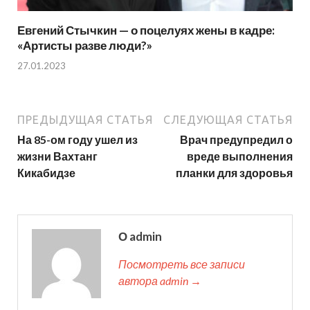
Евгений Стычкин — о поцелуях жены в кадре:
«Артисты разве люди?»
27.01.2023
ПРЕДЫДУЩАЯ СТАТЬЯ
СЛЕДУЮЩАЯ СТАТЬЯ
На 85-ом году ушел из
Врач предупредил о
жизни Вахтанг
вреде выполнения
Кикабидзе
планки для здоровья
О admin
Посмотреть все записи
автора admin →