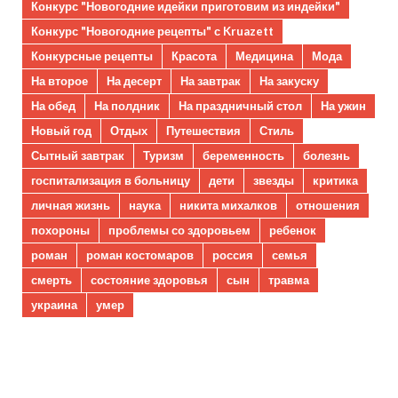
Конкурс "Новогодние идейки приготовим из индейки"
Конкурс "Новогодние рецепты" с Kruazett
Конкурсные рецепты
Красота
Медицина
Мода
На второе
На десерт
На завтрак
На закуску
На обед
На полдник
На праздничный стол
На ужин
Новый год
Отдых
Путешествия
Стиль
Сытный завтрак
Туризм
беременность
болезнь
госпитализация в больницу
дети
звезды
критика
личная жизнь
наука
никита михалков
отношения
похороны
проблемы со здоровьем
ребенок
роман
роман костомаров
россия
семья
смерть
состояние здоровья
сын
травма
украина
умер