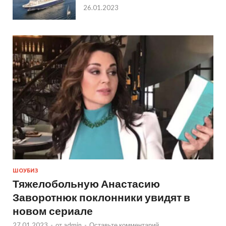
26.01.2023
ШОУБИЗ
Тяжелобольную Анастасию
Заворотнюк поклонники увидят в
новом сериале
27.01.2023
-
от
admin
-
Оставьте комментарий