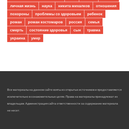
личная жизнь
наука
никита михалков
отношения
похороны
проблемы со здоровьем
ребенок
роман
роман костомаров
россия
семья
смерть
состояние здоровья
сын
травма
украина
умер
Все материалы на данном сайте взяты из открытых источников и предоставляются
исключительно в ознакомительных целях. Права на материалы принадлежат их
владельцам. Администрация сайта ответственности за содержание материала
не несет.