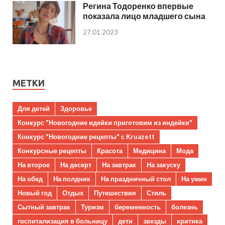
Регина Тодоренко впервые
показала лицо младшего сына
27.01.2023
МЕТКИ
Для детей
Здоровье
Конкурс "Новогодние идейки приготовим из индейки"
Конкурс "Новогодние рецепты" с Kruazett
Конкурсные рецепты
Красота
Медицина
Мода
На второе
На десерт
На завтрак
На закуску
На обед
На полдник
На праздничный стол
На ужин
Новый год
Отдых
Путешествия
Стиль
Сытный завтрак
Туризм
беременность
болезнь
госпитализация в больницу
дети
звезды
критика