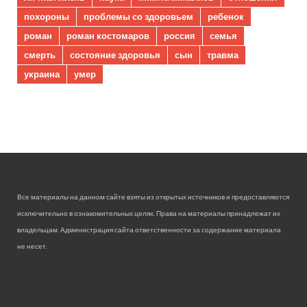
похороны
проблемы со здоровьем
ребенок
роман
роман костомаров
россия
семья
смерть
состояние здоровья
сын
травма
украина
умер
Все материалы на данном сайте взяты из открытых источников и предоставляются
исключительно в ознакомительных целях. Права на материалы принадлежат их
владельцам. Администрация сайта ответственности за содержание материала
не несет.