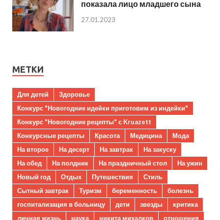
показала лицо младшего сына
27.01.2023
МЕТКИ
Для детей
Здоровье
Конкурс "Новогодние идейки приготовим из индейки"
Конкурс "Новогодние рецепты" с Kruazett
Конкурсные рецепты
Красота
Медицина
Мода
На второе
На десерт
На завтрак
На закуску
На обед
На полдник
На праздничный стол
На ужин
Новый год
Отдых
Путешествия
Стиль
Сытный завтрак
Туризм
беременность
болезнь
госпитализация в больницу
дети
звезды
критика
личная жизнь
наука
никита михалков
отношения