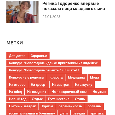
Регина Тодоренко впервые
показала лицо младшего сына
27.01.2023
МЕТКИ
Для детей
Здоровье
Конкурс "Новогодние идейки приготовим из индейки"
Конкурс "Новогодние рецепты" с Kruazett
Конкурсные рецепты
Красота
Медицина
Мода
На второе
На десерт
На завтрак
На закуску
На обед
На полдник
На праздничный стол
На ужин
Новый год
Отдых
Путешествия
Стиль
Сытный завтрак
Туризм
беременность
болезнь
госпитализация в больницу
дети
звезды
критика