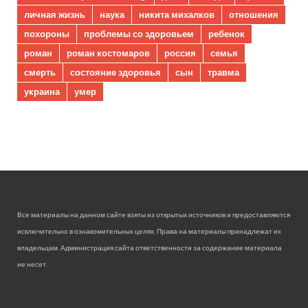
личная жизнь
наука
никита михалков
отношения
похороны
проблемы со здоровьем
ребенок
роман
роман костомаров
россия
семья
смерть
состояние здоровья
сын
травма
украина
умер
Все материалы на данном сайте взяты из открытых источников и предоставляются
исключительно в ознакомительных целях. Права на материалы принадлежат их
владельцам. Администрация сайта ответственности за содержание материала
не несет.