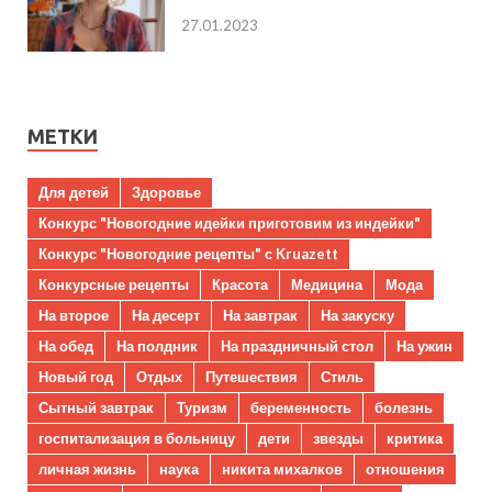
27.01.2023
МЕТКИ
Для детей
Здоровье
Конкурс "Новогодние идейки приготовим из индейки"
Конкурс "Новогодние рецепты" с Kruazett
Конкурсные рецепты
Красота
Медицина
Мода
На второе
На десерт
На завтрак
На закуску
На обед
На полдник
На праздничный стол
На ужин
Новый год
Отдых
Путешествия
Стиль
Сытный завтрак
Туризм
беременность
болезнь
госпитализация в больницу
дети
звезды
критика
личная жизнь
наука
никита михалков
отношения