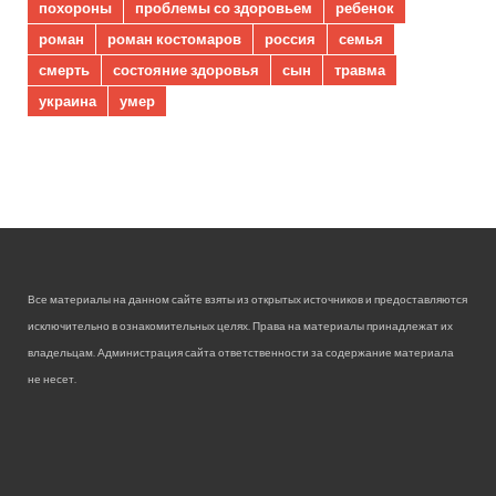
похороны
проблемы со здоровьем
ребенок
роман
роман костомаров
россия
семья
смерть
состояние здоровья
сын
травма
украина
умер
Все материалы на данном сайте взяты из открытых источников и предоставляются
исключительно в ознакомительных целях. Права на материалы принадлежат их
владельцам. Администрация сайта ответственности за содержание материала
не несет.