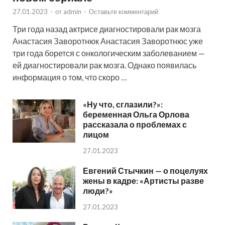
27.01.2023
-
от
admin
-
Оставьте комментарий
Три года назад актрисе диагностировали рак мозга
Анастасия Заворотнюк Анастасия Заворотнюс уже
три года борется с онкологическим заболеванием —
ей диагностировали рак мозга. Однако появилась
информация о том, что скоро …
«Ну что, сглазили?»:
беременная Ольга Орлова
рассказала о проблемах с
лицом
27.01.2023
Евгений Стычкин — о поцелуях
жены в кадре: «Артисты разве
люди?»
27.01.2023