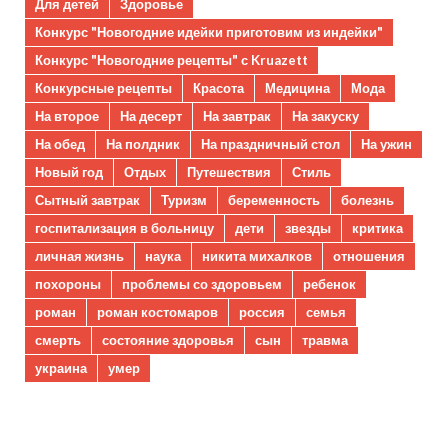
Для детей
Здоровье
Конкурс "Новогодние идейки приготовим из индейки"
Конкурс "Новогодние рецепты" с Kruazett
Конкурсные рецепты
Красота
Медицина
Мода
На второе
На десерт
На завтрак
На закуску
На обед
На полдник
На праздничный стол
На ужин
Новый год
Отдых
Путешествия
Стиль
Сытный завтрак
Туризм
беременность
болезнь
госпитализация в больницу
дети
звезды
критика
личная жизнь
наука
никита михалков
отношения
похороны
проблемы со здоровьем
ребенок
роман
роман костомаров
россия
семья
смерть
состояние здоровья
сын
травма
украина
умер