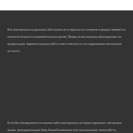
Все материалы на данном сайте взяты из открытых источников и предоставляются
исключительно в ознакомительных целях. Права на материалы принадлежат их
владельцам. Администрация сайта ответственности за содержание материала
не несет.
Если Вы обнаружили на нашем сайте материалы, которые нарушают авторские
права, принадлежащие Вам, Вашей компании или организации, пожалуйста,