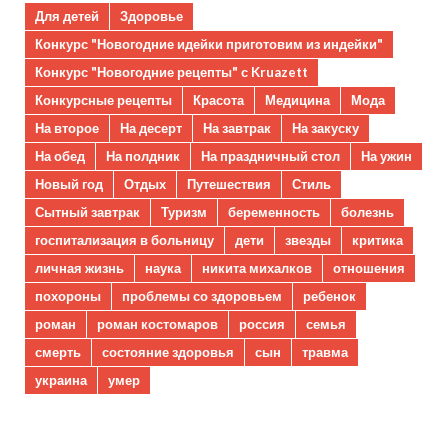
Для детей
Здоровье
Конкурс "Новогодние идейки приготовим из индейки"
Конкурс "Новогодние рецепты" с Kruazett
Конкурсные рецепты
Красота
Медицина
Мода
На второе
На десерт
На завтрак
На закуску
На обед
На полдник
На праздничный стол
На ужин
Новый год
Отдых
Путешествия
Стиль
Сытный завтрак
Туризм
беременность
болезнь
госпитализация в больницу
дети
звезды
критика
личная жизнь
наука
никита михалков
отношения
похороны
проблемы со здоровьем
ребенок
роман
роман костомаров
россия
семья
смерть
состояние здоровья
сын
травма
украина
умер