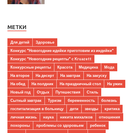
МЕТКИ
Для детей
Здоровье
Конкурс "Новогодние идейки приготовим из индейки"
Конкурс "Новогодние рецепты" с Kruazett
Конкурсные рецепты
Красота
Медицина
Мода
На второе
На десерт
На завтрак
На закуску
На обед
На полдник
На праздничный стол
На ужин
Новый год
Отдых
Путешествия
Стиль
Сытный завтрак
Туризм
беременность
болезнь
госпитализация в больницу
дети
звезды
критика
личная жизнь
наука
никита михалков
отношения
похороны
проблемы со здоровьем
ребенок