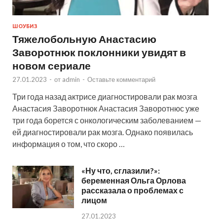
ШОУБИЗ
Тяжелобольную Анастасию
Заворотнюк поклонники увидят в
новом сериале
27.01.2023
-
от
admin
-
Оставьте комментарий
Три года назад актрисе диагностировали рак мозга
Анастасия Заворотнюк Анастасия Заворотнюс уже
три года борется с онкологическим заболеванием —
ей диагностировали рак мозга. Однако появилась
информация о том, что скоро …
«Ну что, сглазили?»:
беременная Ольга Орлова
рассказала о проблемах с
лицом
27.01.2023