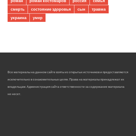
роман
роман костомаров
россия
семья
смерть
состояние здоровья
сын
травма
украина
умер
Все материалы на данном сайте взяты из открытых источников и предоставляются
исключительно в ознакомительных целях. Права на материалы принадлежат их
владельцам. Администрация сайта ответственности за содержание материала
не несет.