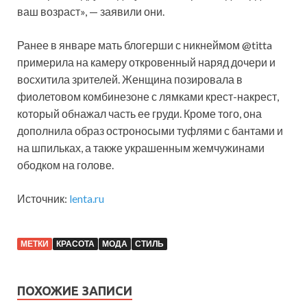
ваш возраст», — заявили они.
Ранее в январе мать блогерши с никнеймом @titta
примерила на камеру откровенный наряд дочери и
восхитила зрителей. Женщина позировала в
фиолетовом комбинезоне с лямками крест-накрест,
который обнажал часть ее груди. Кроме того, она
дополнила образ остроносыми туфлями с бантами и
на шпильках, а также украшенным жемчужинами
ободком на голове.
Источник:
lenta.ru
МЕТКИ
КРАСОТА
МОДА
СТИЛЬ
ПОХОЖИЕ ЗАПИСИ