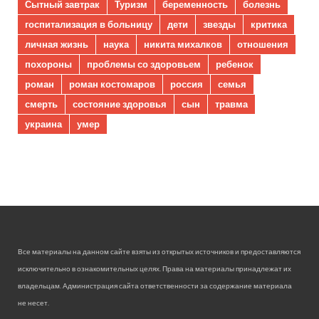
Сытный завтрак
Туризм
беременность
болезнь
госпитализация в больницу
дети
звезды
критика
личная жизнь
наука
никита михалков
отношения
похороны
проблемы со здоровьем
ребенок
роман
роман костомаров
россия
семья
смерть
состояние здоровья
сын
травма
украина
умер
Все материалы на данном сайте взяты из открытых источников и предоставляются
исключительно в ознакомительных целях. Права на материалы принадлежат их
владельцам. Администрация сайта ответственности за содержание материала
не несет.