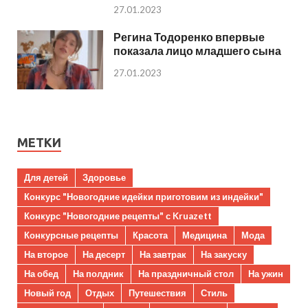
27.01.2023
Регина Тодоренко впервые
показала лицо младшего сына
27.01.2023
МЕТКИ
Для детей
Здоровье
Конкурс "Новогодние идейки приготовим из индейки"
Конкурс "Новогодние рецепты" с Kruazett
Конкурсные рецепты
Красота
Медицина
Мода
На второе
На десерт
На завтрак
На закуску
На обед
На полдник
На праздничный стол
На ужин
Новый год
Отдых
Путешествия
Стиль