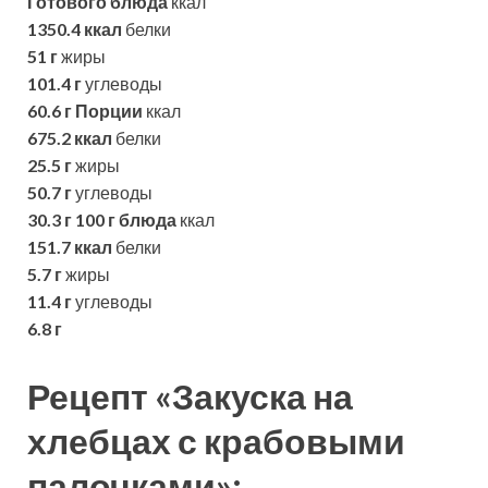
Готового блюда
ккал
1350.4 ккал
белки
51 г
жиры
101.4 г
углеводы
60.6 г
Порции
ккал
675.2 ккал
белки
25.5 г
жиры
50.7 г
углеводы
30.3 г
100 г блюда
ккал
151.7 ккал
белки
5.7 г
жиры
11.4 г
углеводы
6.8 г
Рецепт «Закуска на
хлебцах с крабовыми
палочками»: