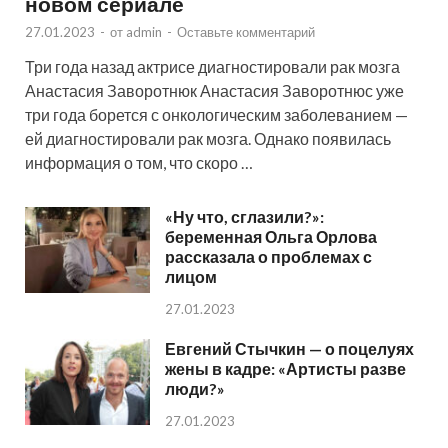
новом сериале
27.01.2023
-
от
admin
-
Оставьте комментарий
Три года назад актрисе диагностировали рак мозга
Анастасия Заворотнюк Анастасия Заворотнюс уже
три года борется с онкологическим заболеванием —
ей диагностировали рак мозга. Однако появилась
информация о том, что скоро …
«Ну что, сглазили?»:
беременная Ольга Орлова
рассказала о проблемах с
лицом
27.01.2023
Евгений Стычкин — о поцелуях
жены в кадре: «Артисты разве
люди?»
27.01.2023