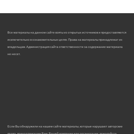
Все материалы на данном сайте взяты из открытых источников и предоставляются
исключительно в ознакомительных целях. Права на материалы принадлежат их
владельцам. Администрация сайта ответственности за содержание материала
не несет.
Если Вы обнаружили на нашем сайте материалы, которые нарушают авторские
права, принадлежащие Вам, Вашей компании или организации, пожалуйста,