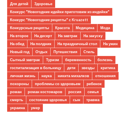
Для детей
Здоровье
Конкурс "Новогодние идейки приготовим из индейки"
Конкурс "Новогодние рецепты" с Kruazett
Конкурсные рецепты
Красота
Медицина
Мода
На второе
На десерт
На завтрак
На закуску
На обед
На полдник
На праздничный стол
На ужин
Новый год
Отдых
Путешествия
Стиль
Сытный завтрак
Туризм
беременность
болезнь
госпитализация в больницу
дети
звезды
критика
личная жизнь
наука
никита михалков
отношения
похороны
проблемы со здоровьем
ребенок
роман
роман костомаров
россия
семья
смерть
состояние здоровья
сын
травма
украина
умер