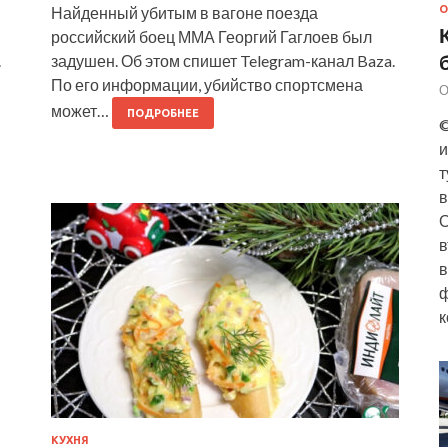
Найденный убитым в вагоне поезда
О
российский боец ММА Георгий Гаглоев был
.
задушен. Об этом спишет Telegram-канал Baza.
По его информации, убийство спортсмена
О
может…
ПОДРОБНЕЕ
©
и
т
в
О
в
в
ф
к
КУХНЯ