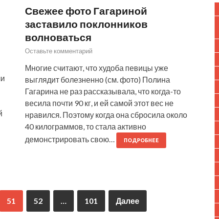
Свежее фото Гагариной
заставило поклонников
волноваться
Оставьте комментарий
Многие считают, что худоба певицы уже
ли
выглядит болезненно (см. фото) Полина
Гагарина не раз рассказывала, что когда-то
весила почти 90 кг, и ей самой этот вес не
й
нравился. Поэтому когда она сбросила около
40 килограммов, то стала активно
демонстрировать свою…
ПОДРОБНЕЕ
51
52
…
101
Далее