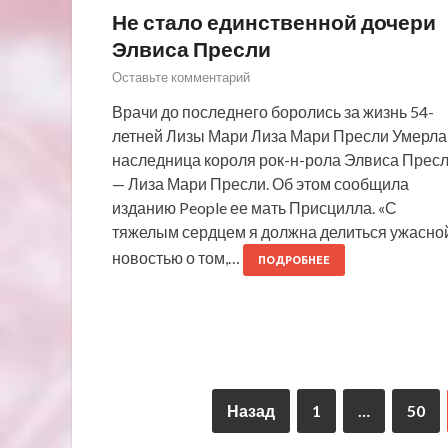
Не стало единственной дочери
Элвиса Пресли
Оставьте комментарий
Врачи до последнего боролись за жизнь 54-
летней Лизы Мари Лиза Мари Пресли Умерла
наследница короля рок-н-рола Элвиса Прес
— Лиза Мари Пресли. Об этом сообщила
изданию People ее мать Присцилла. «С
тяжелым сердцем я должна делиться ужасно
новостью о том,…
ПОДРОБНЕЕ
Назад
1
…
50