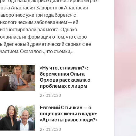
ри года назад актрисе диагностировали рак
озга Анастасия Заворотнюк Анастасия
аворотнюс уже три года борется с
нкологическим заболеванием — ей
иагностировали рак мозга. Однако
оявилась информация о том, что скоро
ыйдет новый драматический сериал с ее
частием. Оказалось, что съемки,…
«Ну что, сглазили?»:
беременная Ольга
Орлова рассказала о
проблемах с лицом
27.01.2023
Евгений Стычкин — о
поцелуях жены в кадре:
«Артисты разве люди?»
27.01.2023