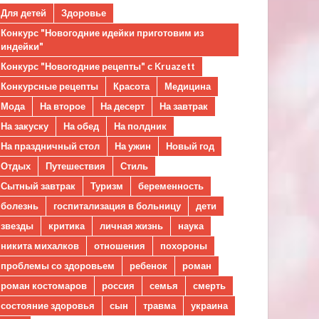
Для детей
Здоровье
Конкурс "Новогодние идейки приготовим из
индейки"
Конкурс "Новогодние рецепты" с Kruazett
Конкурсные рецепты
Красота
Медицина
Мода
На второе
На десерт
На завтрак
На закуску
На обед
На полдник
На праздничный стол
На ужин
Новый год
Отдых
Путешествия
Стиль
Сытный завтрак
Туризм
беременность
болезнь
госпитализация в больницу
дети
звезды
критика
личная жизнь
наука
никита михалков
отношения
похороны
проблемы со здоровьем
ребенок
роман
роман костомаров
россия
семья
смерть
состояние здоровья
сын
травма
украина