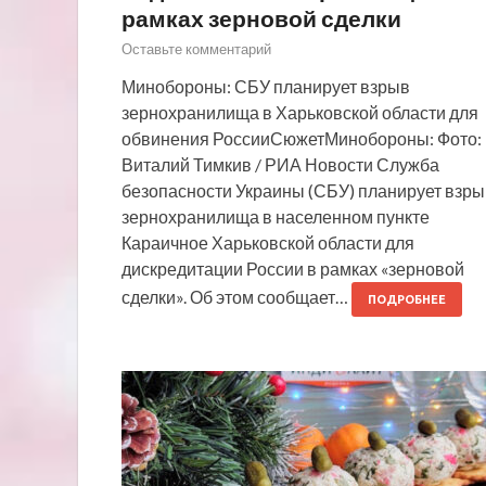
рамках зерновой сделки
Оставьте комментарий
Минобороны: СБУ планирует взрыв
зернохранилища в Харьковской области для
обвинения РоссииСюжетМинобороны: Фото:
Виталий Тимкив / РИА Новости Служба
безопасности Украины (СБУ) планирует взры
зернохранилища в населенном пункте
Караичное Харьковской области для
дискредитации России в рамках «зерновой
сделки». Об этом сообщает…
ПОДРОБНЕЕ