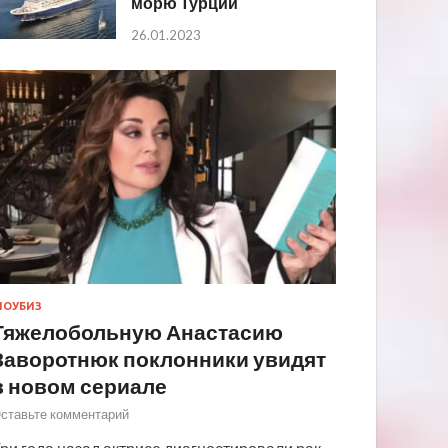
морю Турции
26.01.2023
ОУБИЗ
Тяжелобольную Анастасию
Заворотнюк поклонники увидят
в новом сериале
ставьте комментарий