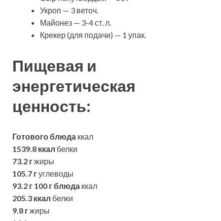
Укроп — 3 веточ.
Майонез — 3-4 ст. л.
Крекер (для подачи) — 1 упак.
Пищевая и
энергетическая
ценность:
Готового блюда
ккал
1539.8 ккал
белки
73.2 г
жиры
105.7 г
углеводы
93.2 г
100 г блюда
ккал
205.3 ккал
белки
9.8 г
жиры