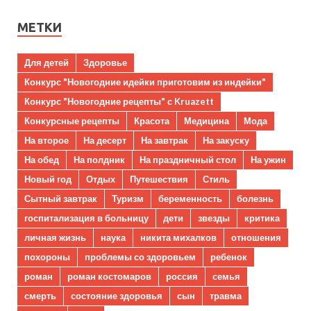
МЕТКИ
Для детей
Здоровье
Конкурс "Новогодние идейки приготовим из индейки"
Конкурс "Новогодние рецепты" с Kruazett
Конкурсные рецепты
Красота
Медицина
Мода
На второе
На десерт
На завтрак
На закуску
На обед
На полдник
На праздничный стол
На ужин
Новый год
Отдых
Путешествия
Стиль
Сытный завтрак
Туризм
беременность
болезнь
госпитализация в больницу
дети
звезды
критика
личная жизнь
наука
никита михалков
отношения
похороны
проблемы со здоровьем
ребенок
роман
роман костомаров
россия
семья
смерть
состояние здоровья
сын
травма