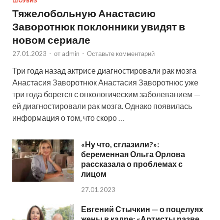
ШОУБИЗ
Тяжелобольную Анастасию
Заворотнюк поклонники увидят в
новом сериале
27.01.2023
-
от
admin
-
Оставьте комментарий
Три года назад актрисе диагностировали рак мозга
Анастасия Заворотнюк Анастасия Заворотнюс уже
три года борется с онкологическим заболеванием —
ей диагностировали рак мозга. Однако появилась
информация о том, что скоро …
«Ну что, сглазили?»:
беременная Ольга Орлова
рассказала о проблемах с
лицом
27.01.2023
Евгений Стычкин — о поцелуях
жены в кадре: «Артисты разве