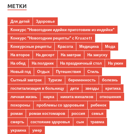
МЕТКИ
Для детей
Здоровье
Конкурс "Новогодние идейки приготовим из индейки"
Конкурс "Новогодние рецепты" с Kruazett
Конкурсные рецепты
Красота
Медицина
Мода
На второе
На десерт
На завтрак
На закуску
На обед
На полдник
На праздничный стол
На ужин
Новый год
Отдых
Путешествия
Стиль
Сытный завтрак
Туризм
беременность
болезнь
госпитализация в больницу
дети
звезды
критика
личная жизнь
наука
никита михалков
отношения
похороны
проблемы со здоровьем
ребенок
роман
роман костомаров
россия
семья
смерть
состояние здоровья
сын
травма
украина
умер