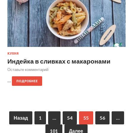
КУХНЯ
Индейка в сливках с макаронами
Оставьте комментарий
…
ПОДРОБНЕЕ
Назад
1
…
54
55
56
…
101
Далее