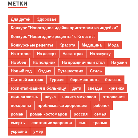
МЕТКИ
Для детей
Здоровье
Конкурс "Новогодние идейки приготовим из индейки"
Конкурс "Новогодние рецепты" с Kruazett
Конкурсные рецепты
Красота
Медицина
Мода
На второе
На десерт
На завтрак
На закуску
На обед
На полдник
На праздничный стол
На ужин
Новый год
Отдых
Путешествия
Стиль
Сытный завтрак
Туризм
беременность
болезнь
госпитализация в больницу
дети
звезды
критика
личная жизнь
наука
никита михалков
отношения
похороны
проблемы со здоровьем
ребенок
роман
роман костомаров
россия
семья
смерть
состояние здоровья
сын
травма
украина
умер