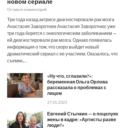
новом сериале
Оставьте комментарий
Три года назад актрисе диагностировали рак мозга
Анастасия Заворотнюк Анастасия Заворотнюс уже
три года борется с онкологическим заболеванием —
ей диагностировали рак мозга. Однако появилась
информация о том, что скоро выйдет новый
драматический сериал с ее участием. Оказалось, что
съемки,…
«Ну что, сглазили?»:
беременная Ольга Орлова
рассказала о проблемах с
лицом
27.01.2023
Евгений Стычкин — о поцелуях
жены в кадре: «Артисты разве
люди?»