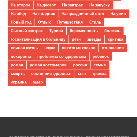
На второе
На десерт
На завтрак
На закуску
На обед
На полдник
На праздничный стол
На ужин
Новый год
Отдых
Путешествия
Стиль
Сытный завтрак
Туризм
беременность
болезнь
госпитализация в больницу
дети
звезды
критика
личная жизнь
наука
никита михалков
отношения
похороны
проблемы со здоровьем
ребенок
роман
роман костомаров
россия
семья
смерть
состояние здоровья
сын
травма
украина
умер
Все материалы на данном сайте взяты из открытых источников и предоставляются