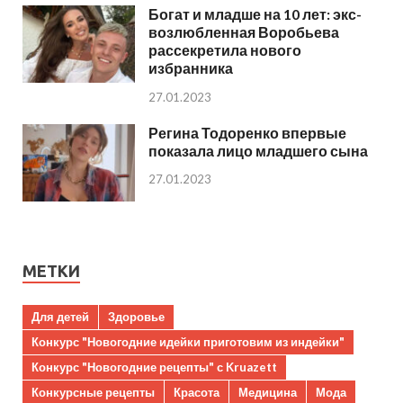
Богат и младше на 10 лет: экс-
возлюбленная Воробьева
рассекретила нового
избранника
27.01.2023
Регина Тодоренко впервые
показала лицо младшего сына
27.01.2023
МЕТКИ
Для детей
Здоровье
Конкурс "Новогодние идейки приготовим из индейки"
Конкурс "Новогодние рецепты" с Kruazett
Конкурсные рецепты
Красота
Медицина
Мода