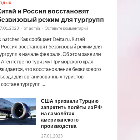
ТДЫХ
Китай и Россия восстановят
безвизовый режим для тургрупп
7.01.2023
-
от
admin
-
Оставьте комментарий
 natchen Как сообщает Deita.ru, Китай
 Россия восстановят безвизовый режим для
ургрупп в начале февраля. Об этом заявили
 Агентстве по туризму Приморского края.
жидается, что восстановление безвизового
ъезда для организованных туристов
 составе тургрупп …
США призвали Турцию
запретить полёты из РФ
на самолётах
американского
производства
27.01.2023