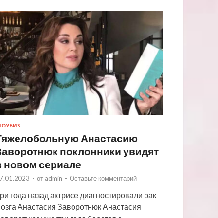
ОУБИЗ
Тяжелобольную Анастасию
Заворотнюк поклонники увидят
в новом сериале
7.01.2023
-
от
admin
-
Оставьте комментарий
ри года назад актрисе диагностировали рак
озга Анастасия Заворотнюк Анастасия