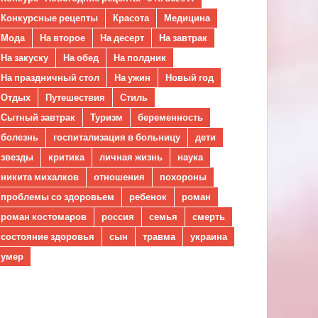
Конкурсные рецепты
Красота
Медицина
Мода
На второе
На десерт
На завтрак
На закуску
На обед
На полдник
На праздничный стол
На ужин
Новый год
Отдых
Путешествия
Стиль
Сытный завтрак
Туризм
беременность
болезнь
госпитализация в больницу
дети
звезды
критика
личная жизнь
наука
никита михалков
отношения
похороны
проблемы со здоровьем
ребенок
роман
роман костомаров
россия
семья
смерть
состояние здоровья
сын
травма
украина
умер