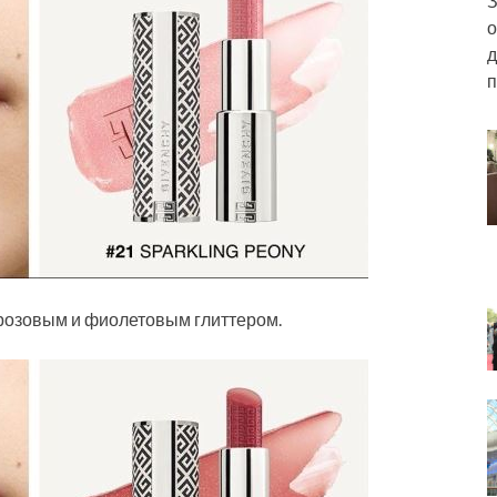
З
о
д
п
с розовым и фиолетовым глиттером.