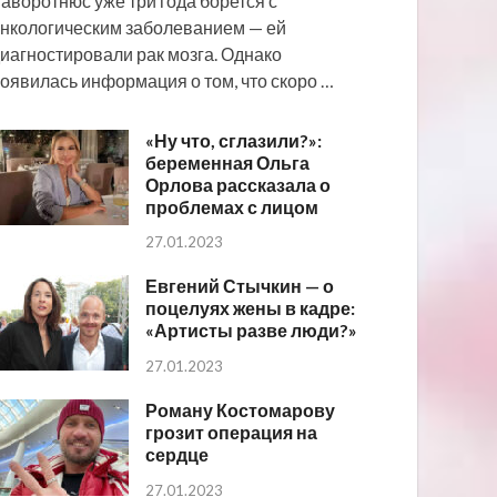
аворотнюс уже три года борется с
нкологическим заболеванием — ей
иагностировали рак мозга. Однако
оявилась информация о том, что скоро …
«Ну что, сглазили?»:
беременная Ольга
Орлова рассказала о
проблемах с лицом
27.01.2023
Евгений Стычкин — о
поцелуях жены в кадре:
«Артисты разве люди?»
27.01.2023
Роману Костомарову
грозит операция на
сердце
27.01.2023