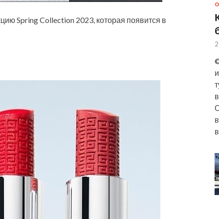
О
ю Spring Collection 2023, которая появится в
2
©
и
т
в
О
в
в