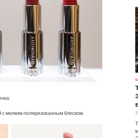
Ш
енка:
ый с мелким поляризованным блеском.
2
Т
м