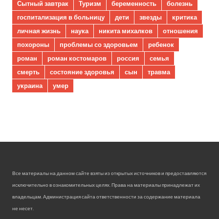
Сытный завтрак
Туризм
беременность
болезнь
госпитализация в больницу
дети
звезды
критика
личная жизнь
наука
никита михалков
отношения
похороны
проблемы со здоровьем
ребенок
роман
роман костомаров
россия
семья
смерть
состояние здоровья
сын
травма
украина
умер
Все материалы на данном сайте взяты из открытых источников и предоставляются
исключительно в ознакомительных целях. Права на материалы принадлежат их
владельцам. Администрация сайта ответственности за содержание материала
не несет.