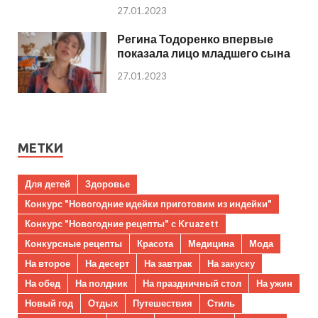
27.01.2023
Регина Тодоренко впервые
показала лицо младшего сына
27.01.2023
МЕТКИ
Для детей
Здоровье
Конкурс "Новогодние идейки приготовим из индейки"
Конкурс "Новогодние рецепты" с Kruazett
Конкурсные рецепты
Красота
Медицина
Мода
На второе
На десерт
На завтрак
На закуску
На обед
На полдник
На праздничный стол
На ужин
Новый год
Отдых
Путешествия
Стиль