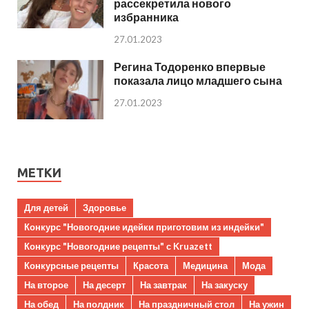
рассекретила нового
избранника
27.01.2023
Регина Тодоренко впервые
показала лицо младшего сына
27.01.2023
МЕТКИ
Для детей
Здоровье
Конкурс "Новогодние идейки приготовим из индейки"
Конкурс "Новогодние рецепты" с Kruazett
Конкурсные рецепты
Красота
Медицина
Мода
На второе
На десерт
На завтрак
На закуску
На обед
На полдник
На праздничный стол
На ужин