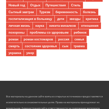
Новый год
Отдых
Путешествия
Стиль
Сытный завтрак
Туризм
беременность
болезнь
госпитализация в больницу
дети
звезды
критика
личная жизнь
наука
никита михалков
отношения
похороны
проблемы со здоровьем
ребенок
роман
роман костомаров
россия
семья
смерть
состояние здоровья
сын
травма
украина
умер
Все материалы на данном сайте взяты из открытых источников и предоставляются
исключительно в ознакомительных целях. Права на материалы принадлежат их
владельцам. Администрация сайта ответственности за содержание материала