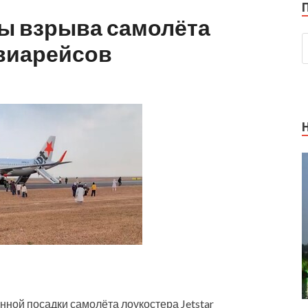
зы взрыва самолёта
авиарейсов
ной посадки самолёта лоукостера Jetstar