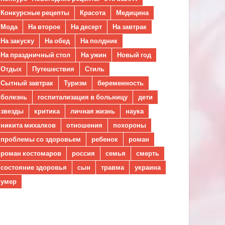
Конкурсные рецепты
Красота
Медицина
Мода
На второе
На десерт
На завтрак
На закуску
На обед
На полдник
На праздничный стол
На ужин
Новый год
Отдых
Путешествия
Стиль
Сытный завтрак
Туризм
беременность
болезнь
госпитализация в больницу
дети
звезды
критика
личная жизнь
наука
никита михалков
отношения
похороны
проблемы со здоровьем
ребенок
роман
роман костомаров
россия
семья
смерть
состояние здоровья
сын
травма
украина
умер