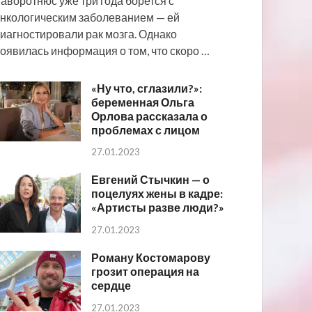
аворотнюс уже три года борется с
нкологическим заболеванием — ей
иагностировали рак мозга. Однако
оявилась информация о том, что скоро …
«Ну что, сглазили?»:
беременная Ольга
Орлова рассказала о
проблемах с лицом
27.01.2023
Евгений Стычкин — о
поцелуях жены в кадре:
«Артисты разве люди?»
27.01.2023
Роману Костомарову
грозит операция на
сердце
27.01.2023