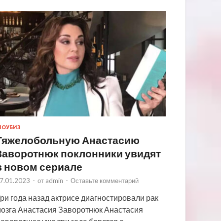
ОУБИЗ
Тяжелобольную Анастасию
Заворотнюк поклонники увидят
в новом сериале
7.01.2023
-
от
admin
-
Оставьте комментарий
ри года назад актрисе диагностировали рак
озга Анастасия Заворотнюк Анастасия