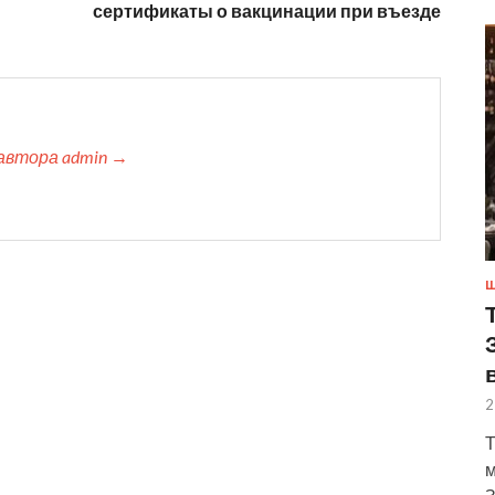
сертификаты о вакцинации при въезде
автора admin →
Ш
2
Т
м