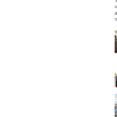
З
о
д
п