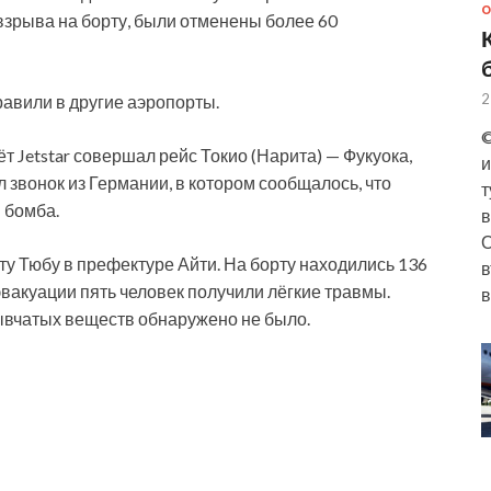
О
 взрыва на борту, были отменены более 60
2
равили в другие аэропорты.
©
т Jetstar совершал рейс Токио (Нарита) — Фукуока,
и
 звонок из Германии, в котором сообщалось, что
т
 бомба.
в
О
ту Тюбу в префектуре Айти. На борту находились 136
в
эвакуации пять человек получили лёгкие травмы.
в
ывчатых веществ обнаружено не было.