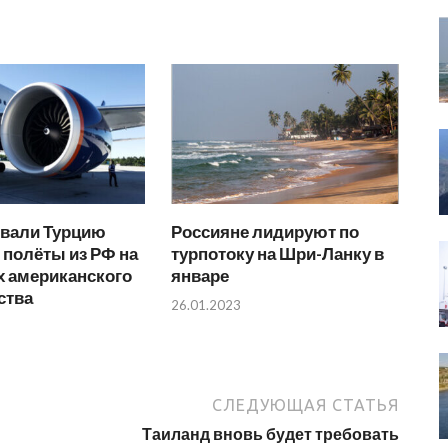
вали Турцию
Россияне лидируют по
 полёты из РФ на
турпотоку на Шри-Ланку в
х американского
январе
ства
26.01.2023
СЛЕДУЮЩАЯ СТАТЬЯ
Таиланд вновь будет требовать