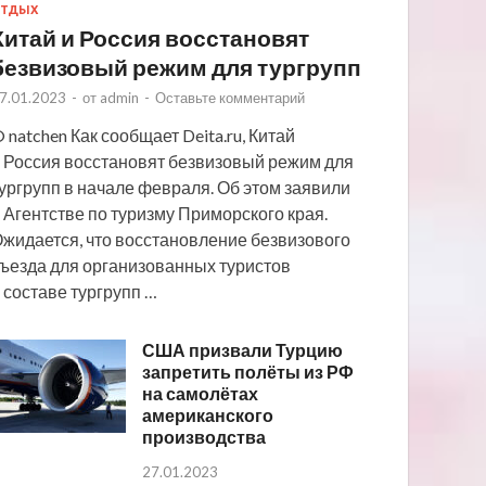
ТДЫХ
Китай и Россия восстановят
безвизовый режим для тургрупп
7.01.2023
-
от
admin
-
Оставьте комментарий
 natchen Как сообщает Deita.ru, Китай
 Россия восстановят безвизовый режим для
ургрупп в начале февраля. Об этом заявили
 Агентстве по туризму Приморского края.
жидается, что восстановление безвизового
ъезда для организованных туристов
 составе тургрупп …
США призвали Турцию
запретить полёты из РФ
на самолётах
американского
производства
27.01.2023