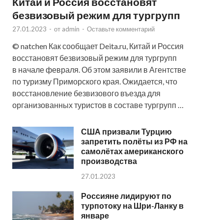
Китай и Россия восстановят
безвизовый режим для тургрупп
27.01.2023
-
от
admin
-
Оставьте комментарий
© natchen Как сообщает Deita.ru, Китай и Россия
восстановят безвизовый режим для тургрупп
в начале февраля. Об этом заявили в Агентстве
по туризму Приморского края. Ожидается, что
восстановление безвизового въезда для
организованных туристов в составе тургрупп …
США призвали Турцию
запретить полёты из РФ на
самолётах американского
производства
27.01.2023
Россияне лидируют по
турпотоку на Шри-Ланку в
январе