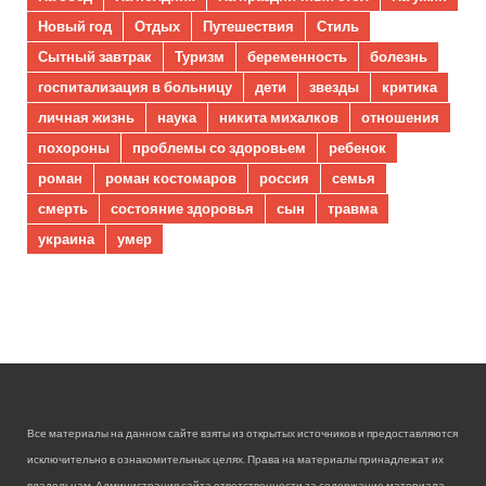
Новый год
Отдых
Путешествия
Стиль
Сытный завтрак
Туризм
беременность
болезнь
госпитализация в больницу
дети
звезды
критика
личная жизнь
наука
никита михалков
отношения
похороны
проблемы со здоровьем
ребенок
роман
роман костомаров
россия
семья
смерть
состояние здоровья
сын
травма
украина
умер
Все материалы на данном сайте взяты из открытых источников и предоставляются
исключительно в ознакомительных целях. Права на материалы принадлежат их
владельцам. Администрация сайта ответственности за содержание материала