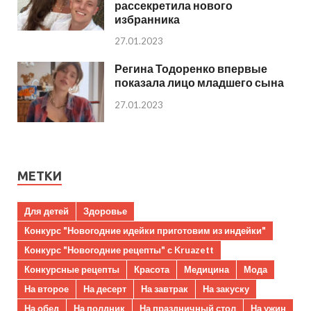
рассекретила нового
избранника
27.01.2023
Регина Тодоренко впервые
показала лицо младшего сына
27.01.2023
МЕТКИ
Для детей
Здоровье
Конкурс "Новогодние идейки приготовим из индейки"
Конкурс "Новогодние рецепты" с Kruazett
Конкурсные рецепты
Красота
Медицина
Мода
На второе
На десерт
На завтрак
На закуску
На обед
На полдник
На праздничный стол
На ужин