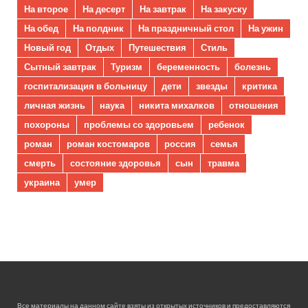
На второе
На десерт
На завтрак
На закуску
На обед
На полдник
На праздничный стол
На ужин
Новый год
Отдых
Путешествия
Стиль
Сытный завтрак
Туризм
беременность
болезнь
госпитализация в больницу
дети
звезды
критика
личная жизнь
наука
никита михалков
отношения
похороны
проблемы со здоровьем
ребенок
роман
роман костомаров
россия
семья
смерть
состояние здоровья
сын
травма
украина
умер
Все материалы на данном сайте взяты из открытых источников и предоставляются