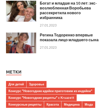
Богат и младше на 10 лет: экс-
возлюбленная Воробьева
рассекретила нового
избранника
27.01.2023
Регина Тодоренко впервые
показала лицо младшего сына
27.01.2023
МЕТКИ
Для детей
Здоровье
Конкурс "Новогодние идейки приготовим из индейки"
Конкурс "Новогодние рецепты" с Kruazett
Конкурсные рецепты
Красота
Медицина
Мода