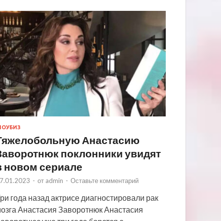
ОУБИЗ
Тяжелобольную Анастасию
Заворотнюк поклонники увидят
в новом сериале
7.01.2023
-
от
admin
-
Оставьте комментарий
ри года назад актрисе диагностировали рак
озга Анастасия Заворотнюк Анастасия