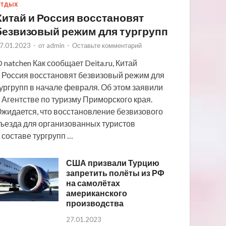
ТДЫХ
Китай и Россия восстановят
безвизовый режим для тургрупп
7.01.2023
-
от
admin
-
Оставьте комментарий
 natchen Как сообщает Deita.ru, Китай
 Россия восстановят безвизовый режим для
ургрупп в начале февраля. Об этом заявили
 Агентстве по туризму Приморского края.
жидается, что восстановление безвизового
ъезда для организованных туристов
 составе тургрупп …
США призвали Турцию
запретить полёты из РФ
на самолётах
американского
производства
27.01.2023