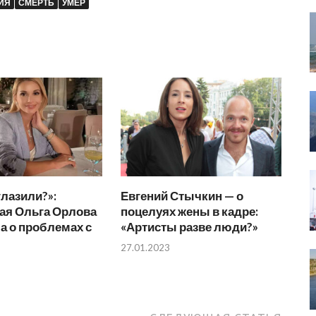
ИЯ
СМЕРТЬ
УМЕР
глазили?»:
Евгений Стычкин — о
ая Ольга Орлова
поцелуях жены в кадре:
а о проблемах с
«Артисты разве люди?»
27.01.2023