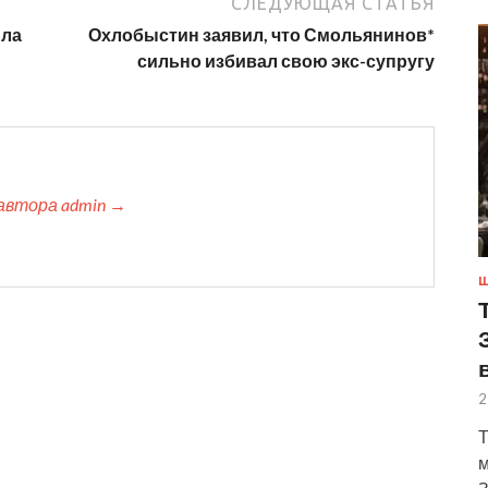
СЛЕДУЮЩАЯ СТАТЬЯ
ила
Охлобыстин заявил, что Смольянинов*
сильно избивал свою экс-супругу
автора admin →
Ш
2
Т
м