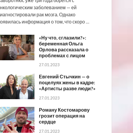
аворотнюс уже три года борется с
нкологическим заболеванием — ей
иагностировали рак мозга. Однако
оявилась информация о том, что скоро …
«Ну что, сглазили?»:
беременная Ольга
Орлова рассказала о
проблемах с лицом
27.01.2023
Евгений Стычкин — о
поцелуях жены в кадре:
«Артисты разве люди?»
27.01.2023
Роману Костомарову
грозит операция на
сердце
27.01.2023