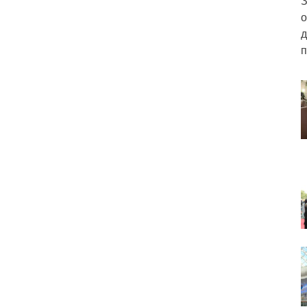
З
о
д
п