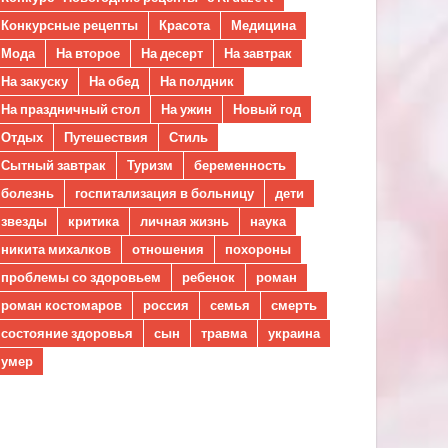
Конкурсные рецепты
Красота
Медицина
Мода
На второе
На десерт
На завтрак
На закуску
На обед
На полдник
На праздничный стол
На ужин
Новый год
Отдых
Путешествия
Стиль
Сытный завтрак
Туризм
беременность
болезнь
госпитализация в больницу
дети
звезды
критика
личная жизнь
наука
никита михалков
отношения
похороны
проблемы со здоровьем
ребенок
роман
роман костомаров
россия
семья
смерть
состояние здоровья
сын
травма
украина
умер