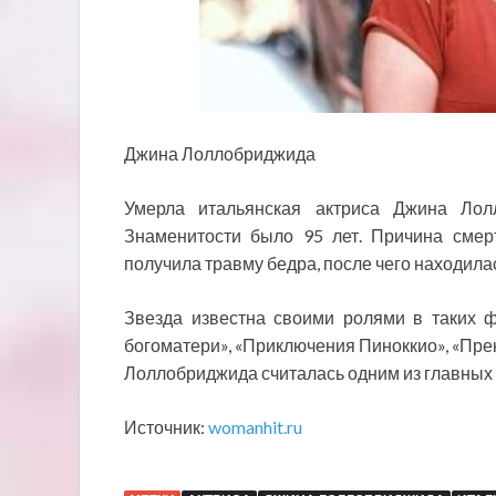
Джина Лоллобриджида
Умерла итальянская актриса Джина Лол
Знаменитости было 95 лет. Причина смерт
получила травму бедра, после чего находила
Звезда известна своими ролями в таких 
богоматери», «Приключения Пиноккио», «Прек
Лоллобриджида считалась одним из главных 
Источник:
womanhit.ru