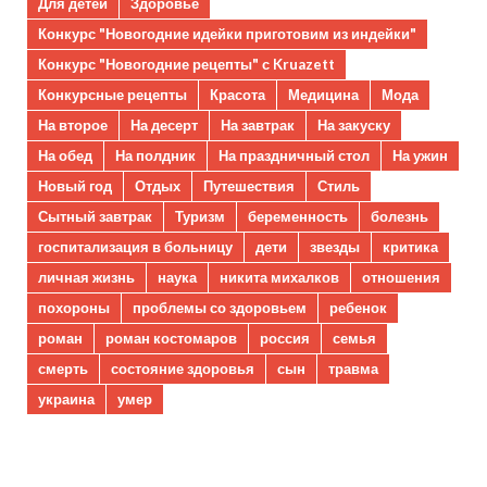
Для детей
Здоровье
Конкурс "Новогодние идейки приготовим из индейки"
Конкурс "Новогодние рецепты" с Kruazett
Конкурсные рецепты
Красота
Медицина
Мода
На второе
На десерт
На завтрак
На закуску
На обед
На полдник
На праздничный стол
На ужин
Новый год
Отдых
Путешествия
Стиль
Сытный завтрак
Туризм
беременность
болезнь
госпитализация в больницу
дети
звезды
критика
личная жизнь
наука
никита михалков
отношения
похороны
проблемы со здоровьем
ребенок
роман
роман костомаров
россия
семья
смерть
состояние здоровья
сын
травма
украина
умер