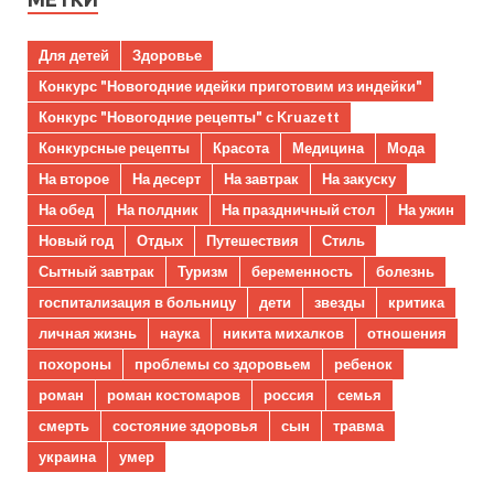
Для детей
Здоровье
Конкурс "Новогодние идейки приготовим из индейки"
Конкурс "Новогодние рецепты" с Kruazett
Конкурсные рецепты
Красота
Медицина
Мода
На второе
На десерт
На завтрак
На закуску
На обед
На полдник
На праздничный стол
На ужин
Новый год
Отдых
Путешествия
Стиль
Сытный завтрак
Туризм
беременность
болезнь
госпитализация в больницу
дети
звезды
критика
личная жизнь
наука
никита михалков
отношения
похороны
проблемы со здоровьем
ребенок
роман
роман костомаров
россия
семья
смерть
состояние здоровья
сын
травма
украина
умер