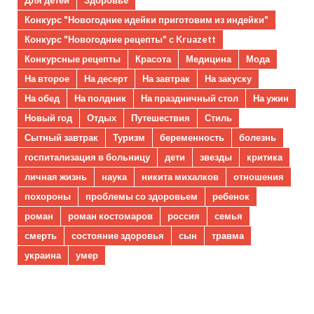
Для детей
Здоровье
Конкурс "Новогодние идейки приготовим из индейки"
Конкурс "Новогодние рецепты" с Kruazett
Конкурсные рецепты
Красота
Медицина
Мода
На второе
На десерт
На завтрак
На закуску
На обед
На полдник
На праздничный стол
На ужин
Новый год
Отдых
Путешествия
Стиль
Сытный завтрак
Туризм
беременность
болезнь
госпитализация в больницу
дети
звезды
критика
личная жизнь
наука
никита михалков
отношения
похороны
проблемы со здоровьем
ребенок
роман
роман костомаров
россия
семья
смерть
состояние здоровья
сын
травма
украина
умер