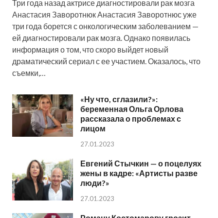
Три года назад актрисе диагностировали рак мозга
Анастасия Заворотнюк Анастасия Заворотнюс уже
три года борется с онкологическим заболеванием —
ей диагностировали рак мозга. Однако появилась
информация о том, что скоро выйдет новый
драматический сериал с ее участием. Оказалось, что
съемки,…
«Ну что, сглазили?»:
беременная Ольга Орлова
рассказала о проблемах с
лицом
27.01.2023
Евгений Стычкин — о поцелуях
жены в кадре: «Артисты разве
люди?»
27.01.2023
Роману Костомарову грозит