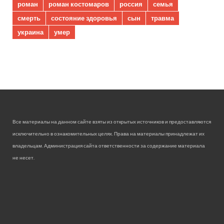
роман
роман костомаров
россия
семья
смерть
состояние здоровья
сын
травма
украина
умер
Все материалы на данном сайте взяты из открытых источников и предоставляются
исключительно в ознакомительных целях. Права на материалы принадлежат их
владельцам. Администрация сайта ответственности за содержание материала
не несет.