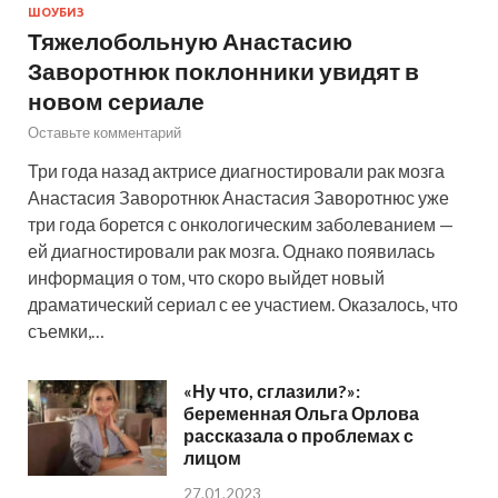
ШОУБИЗ
Тяжелобольную Анастасию
Заворотнюк поклонники увидят в
новом сериале
Оставьте комментарий
Три года назад актрисе диагностировали рак мозга
Анастасия Заворотнюк Анастасия Заворотнюс уже
три года борется с онкологическим заболеванием —
ей диагностировали рак мозга. Однако появилась
информация о том, что скоро выйдет новый
драматический сериал с ее участием. Оказалось, что
съемки,…
«Ну что, сглазили?»:
беременная Ольга Орлова
рассказала о проблемах с
лицом
27.01.2023