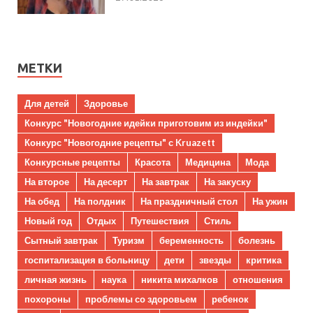
МЕТКИ
Для детей
Здоровье
Конкурс "Новогодние идейки приготовим из индейки"
Конкурс "Новогодние рецепты" с Kruazett
Конкурсные рецепты
Красота
Медицина
Мода
На второе
На десерт
На завтрак
На закуску
На обед
На полдник
На праздничный стол
На ужин
Новый год
Отдых
Путешествия
Стиль
Сытный завтрак
Туризм
беременность
болезнь
госпитализация в больницу
дети
звезды
критика
личная жизнь
наука
никита михалков
отношения
похороны
проблемы со здоровьем
ребенок