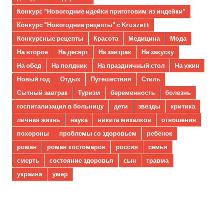
Конкурс "Новогодние идейки приготовим из индейки"
Конкурс "Новогодние рецепты" с Kruazett
Конкурсные рецепты
Красота
Медицина
Мода
На второе
На десерт
На завтрак
На закуску
На обед
На полдник
На праздничный стол
На ужин
Новый год
Отдых
Путешествия
Стиль
Сытный завтрак
Туризм
беременность
болезнь
госпитализация в больницу
дети
звезды
критика
личная жизнь
наука
никита михалков
отношения
похороны
проблемы со здоровьем
ребенок
роман
роман костомаров
россия
семья
смерть
состояние здоровья
сын
травма
украина
умер