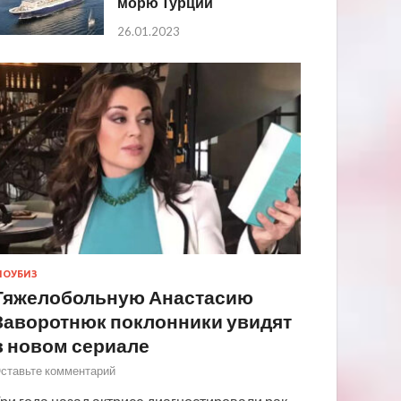
морю Турции
26.01.2023
ОУБИЗ
Тяжелобольную Анастасию
Заворотнюк поклонники увидят
в новом сериале
ставьте комментарий