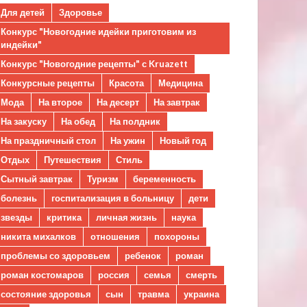
Для детей
Здоровье
Конкурс "Новогодние идейки приготовим из
индейки"
Конкурс "Новогодние рецепты" с Kruazett
Конкурсные рецепты
Красота
Медицина
Мода
На второе
На десерт
На завтрак
На закуску
На обед
На полдник
На праздничный стол
На ужин
Новый год
Отдых
Путешествия
Стиль
Сытный завтрак
Туризм
беременность
болезнь
госпитализация в больницу
дети
звезды
критика
личная жизнь
наука
никита михалков
отношения
похороны
проблемы со здоровьем
ребенок
роман
роман костомаров
россия
семья
смерть
состояние здоровья
сын
травма
украина