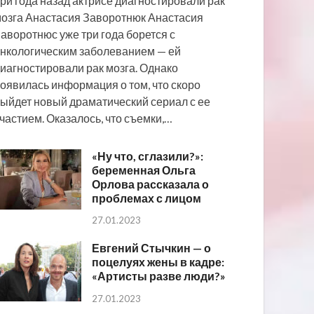
ри года назад актрисе диагностировали рак
озга Анастасия Заворотнюк Анастасия
аворотнюс уже три года борется с
нкологическим заболеванием — ей
иагностировали рак мозга. Однако
оявилась информация о том, что скоро
ыйдет новый драматический сериал с ее
частием. Оказалось, что съемки,…
«Ну что, сглазили?»:
беременная Ольга
Орлова рассказала о
проблемах с лицом
27.01.2023
Евгений Стычкин — о
поцелуях жены в кадре:
«Артисты разве люди?»
27.01.2023