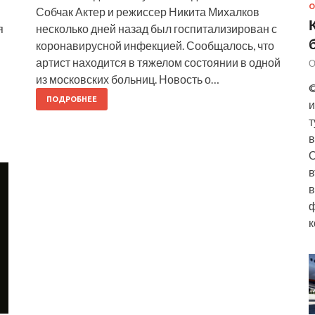
О
Собчак Актер и режиссер Никита Михалков
я
несколько дней назад был госпитализирован с
коронавирусной инфекцией. Сообщалось, что
артист находится в тяжелом состоянии в одной
О
из московских больниц. Новость о…
©
ПОДРОБНЕЕ
и
т
в
О
в
в
ф
к