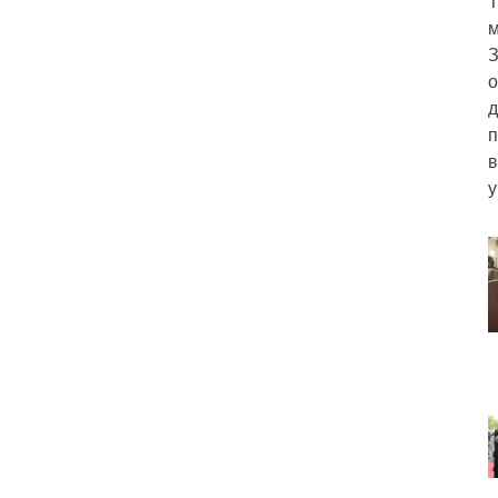
Т
м
З
о
д
п
в
у