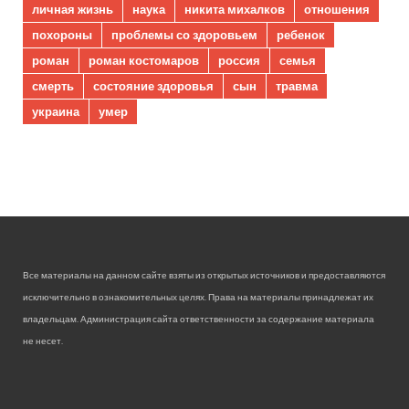
личная жизнь
наука
никита михалков
отношения
похороны
проблемы со здоровьем
ребенок
роман
роман костомаров
россия
семья
смерть
состояние здоровья
сын
травма
украина
умер
Все материалы на данном сайте взяты из открытых источников и предоставляются
исключительно в ознакомительных целях. Права на материалы принадлежат их
владельцам. Администрация сайта ответственности за содержание материала
не несет.