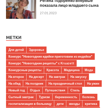
Регина Тодоренко впервые
показала лицо младшего сына
27.01.2023
МЕТКИ
Для детей
Здоровье
Конкурс "Новогодние идейки приготовим из индейки"
Конкурс "Новогодние рецепты" с Kruazett
Конкурсные рецепты
Красота
Медицина
Мода
На второе
На десерт
На завтрак
На закуску
На обед
На полдник
На праздничный стол
На ужин
Новый год
Отдых
Путешествия
Стиль
Сытный завтрак
Туризм
беременность
болезнь
госпитализация в больницу
дети
звезды
критика