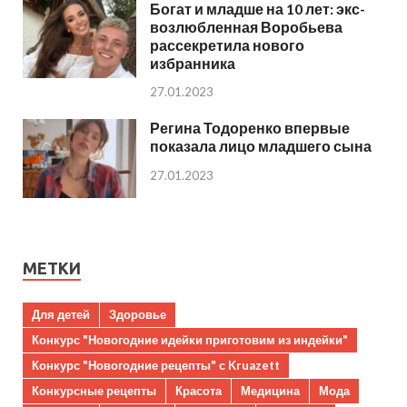
Богат и младше на 10 лет: экс-
возлюбленная Воробьева
рассекретила нового
избранника
27.01.2023
Регина Тодоренко впервые
показала лицо младшего сына
27.01.2023
МЕТКИ
Для детей
Здоровье
Конкурс "Новогодние идейки приготовим из индейки"
Конкурс "Новогодние рецепты" с Kruazett
Конкурсные рецепты
Красота
Медицина
Мода