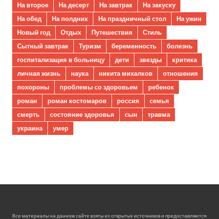
На второе
На десерт
На завтрак
На закуску
На обед
На полдник
На праздничный стол
На ужин
Новый год
Отдых
Путешествия
Стиль
Сытный завтрак
Туризм
беременность
болезнь
госпитализация в больницу
дети
звезды
критика
личная жизнь
наука
никита михалков
отношения
похороны
проблемы со здоровьем
ребенок
роман
роман костомаров
россия
семья
смерть
состояние здоровья
сын
травма
украина
умер
Все материалы на данном сайте взяты из открытых источников и предоставляются