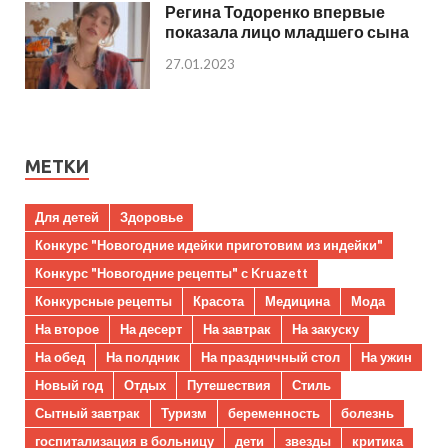
Регина Тодоренко впервые
показала лицо младшего сына
27.01.2023
МЕТКИ
Для детей
Здоровье
Конкурс "Новогодние идейки приготовим из индейки"
Конкурс "Новогодние рецепты" с Kruazett
Конкурсные рецепты
Красота
Медицина
Мода
На второе
На десерт
На завтрак
На закуску
На обед
На полдник
На праздничный стол
На ужин
Новый год
Отдых
Путешествия
Стиль
Сытный завтрак
Туризм
беременность
болезнь
госпитализация в больницу
дети
звезды
критика