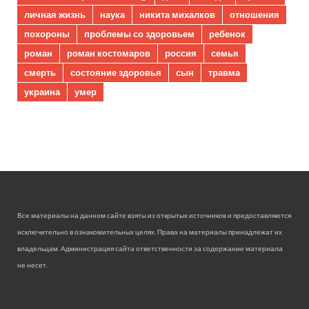
личная жизнь
наука
никита михалков
отношения
похороны
проблемы со здоровьем
ребенок
роман
роман костомаров
россия
семья
смерть
состояние здоровья
сын
травма
украина
умер
Все материалы на данном сайте взяты из открытых источников и предоставляются
исключительно в ознакомительных целях. Права на материалы принадлежат их
владельцам. Администрация сайта ответственности за содержание материала
не несет.