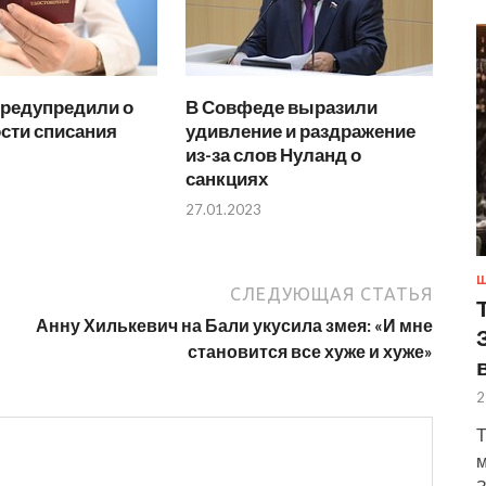
предупредили о
В Совфеде выразили
сти списания
удивление и раздражение
из-за слов Нуланд о
санкциях
27.01.2023
Ш
СЛЕДУЮЩАЯ СТАТЬЯ
Анну Хилькевич на Бали укусила змея: «И мне
становится все хуже и хуже»
2
Т
м