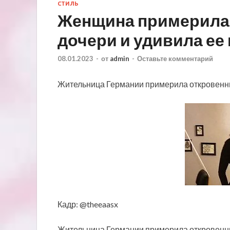
СТИЛЬ
Женщина примерила
дочери и удивила ее
08.01.2023
-
от
admin
-
Оставьте комментарий
Жительница Германии примерила откровенны
Кадр: @theeaasx
Жительница Германии примерила откровенный