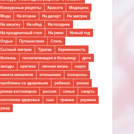
Конкурсные рецепты
Красота
Медицина
Мода
На второе
На десерт
На завтрак
На закуску
На обед
На полдник
На праздничный стол
На ужин
Новый год
Отдых
Путешествия
Стиль
Сытный завтрак
Туризм
беременность
болезнь
госпитализация в больницу
дети
звезды
критика
личная жизнь
наука
никита михалков
отношения
похороны
проблемы со здоровьем
ребенок
роман
роман костомаров
россия
семья
смерть
состояние здоровья
сын
травма
украина
умер