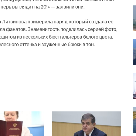
еперь выглядит на 20!» — заявили они.
а Литвинова примерила наряд, который создала ее
ила фанатов. Знаменитость поделилась серией фото,
 сшитом из нескольких бюстгальтеров белого цвета.
лесного оттенка и зауженные брюки в тон.