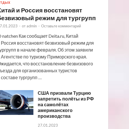
ТДЫХ
Китай и Россия восстановят
безвизовый режим для тургрупп
7.01.2023
-
от
admin
-
Оставьте комментарий
 natchen Как сообщает Deita.ru, Китай
 Россия восстановят безвизовый режим для
ургрупп в начале февраля. Об этом заявили
 Агентстве по туризму Приморского края.
жидается, что восстановление безвизового
ъезда для организованных туристов
 составе тургрупп …
США призвали Турцию
запретить полёты из РФ
на самолётах
американского
производства
27.01.2023