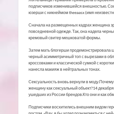
подписчиков изменившейся внешностью. Соо
юзерши с никнеймом theeaasx (имя неизвестно
Сначала на размещенных кадрах женщина зре
повседневной одежде. Так, она надела черн
кремовый свитер мешковатой формы.
Затем мать блогерши продемонстрировала ш
черный асимметричный топ с вырезами в обл
кроссовками и классической сумкой с коротк
нанесла макияж в нейтральных тонах.
Сексуальность вновь вернули в моду.Почему
женщину как сексуальный объект?14 декабр
ушедших из России брендов.Кто они и как о
Подписчики восхитились внешним видом геро
постом. «Вау, я бы хотел познакомиться с ней