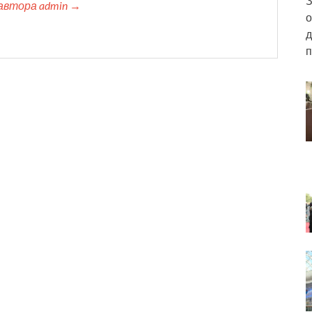
З
автора admin →
о
д
п