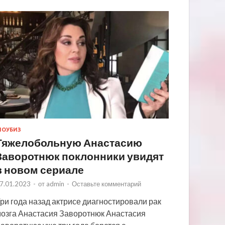
ОУБИЗ
Тяжелобольную Анастасию
Заворотнюк поклонники увидят
в новом сериале
7.01.2023
-
от
admin
-
Оставьте комментарий
ри года назад актрисе диагностировали рак
озга Анастасия Заворотнюк Анастасия