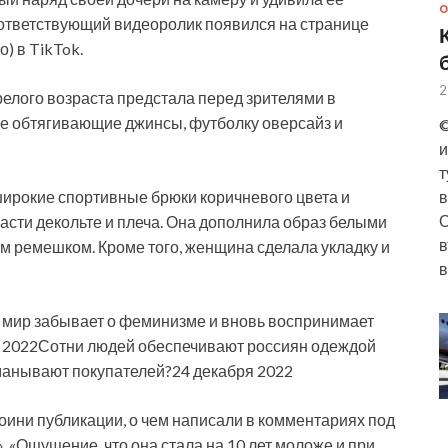
О
тветствующий видеоролик появился на странице
) в TikTok.
2
лого возраста предстала перед зрителями в
ые обтягивающие джинсы, футболку оверсайз и
©
и
т
ирокие спортивные брюки коричневого цвета и
в
О
асти декольте и плеча. Она дополнила образ белыми
в
им ремешком. Кроме того, женщина сделала укладку и
в
 мир забывает о феминизме и вновь воспринимает
я 2022Сотни людей обеспечивают россиян одеждой
бманывают покупателей?24 декабря 2022
ини публикации, о чем написали в комментариях под
», «Ощущение, что она стала на 10 лет моложе и при