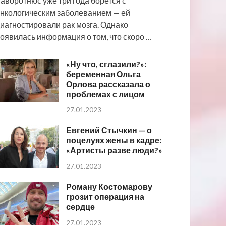
аворотнюс уже три года борется с
нкологическим заболеванием — ей
иагностировали рак мозга. Однако
оявилась информация о том, что скоро …
«Ну что, сглазили?»:
беременная Ольга
Орлова рассказала о
проблемах с лицом
27.01.2023
Евгений Стычкин — о
поцелуях жены в кадре:
«Артисты разве люди?»
27.01.2023
Роману Костомарову
грозит операция на
сердце
27.01.2023