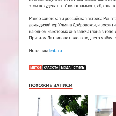
этом похудела на 10 килограммов», «Да она т
Ранее советская и российская актриса Ренат
дочь-дизайнер Ульяна Добровская, и восхит
на одном из которых она запечатлена в топе,
При этом Литвинова надела под него майку те
Источник:
lenta.ru
МЕТКИ
КРАСОТА
МОДА
СТИЛЬ
ПОХОЖИЕ ЗАПИСИ