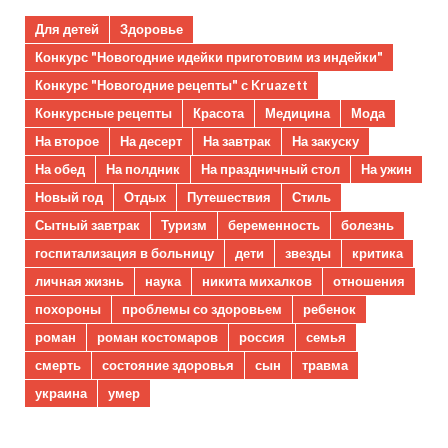
Для детей
Здоровье
Конкурс "Новогодние идейки приготовим из индейки"
Конкурс "Новогодние рецепты" с Kruazett
Конкурсные рецепты
Красота
Медицина
Мода
На второе
На десерт
На завтрак
На закуску
На обед
На полдник
На праздничный стол
На ужин
Новый год
Отдых
Путешествия
Стиль
Сытный завтрак
Туризм
беременность
болезнь
госпитализация в больницу
дети
звезды
критика
личная жизнь
наука
никита михалков
отношения
похороны
проблемы со здоровьем
ребенок
роман
роман костомаров
россия
семья
смерть
состояние здоровья
сын
травма
украина
умер