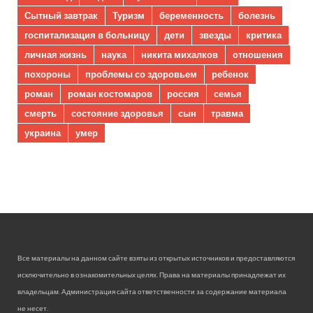
Сытный завтрак
Туризм
беременность
болезнь
госпитализация в больницу
дети
звезды
критика
личная жизнь
наука
никита михалков
отношения
похороны
проблемы со здоровьем
ребенок
роман
роман костомаров
россия
семья
смерть
состояние здоровья
сын
травма
украина
умер
Все материалы на данном сайте взяты из открытых источников и предоставляются
исключительно в ознакомительных целях. Права на материалы принадлежат их
владельцам. Администрация сайта ответственности за содержание материала
не несет.