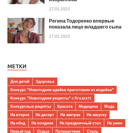
27.01.2023
Регина Тодоренко впервые
показала лицо младшего сына
27.01.2023
МЕТКИ
Для детей
Здоровье
Конкурс "Новогодние идейки приготовим из индейки"
Конкурс "Новогодние рецепты" с Kruazett
Конкурсные рецепты
Красота
Медицина
Мода
На второе
На десерт
На завтрак
На закуску
На обед
На полдник
На праздничный стол
На ужин
Новый год
Отдых
Путешествия
Стиль