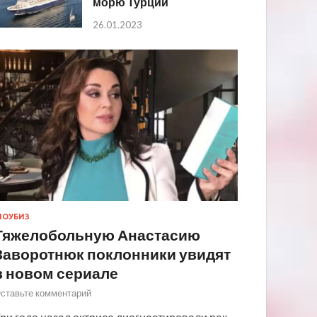
морю Турции
26.01.2023
ОУБИЗ
Тяжелобольную Анастасию
Заворотнюк поклонники увидят
в новом сериале
ставьте комментарий