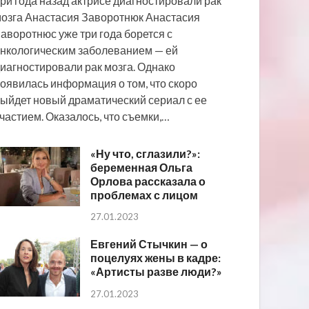
ри года назад актрисе диагностировали рак
озга Анастасия Заворотнюк Анастасия
аворотнюс уже три года борется с
нкологическим заболеванием — ей
иагностировали рак мозга. Однако
оявилась информация о том, что скоро
ыйдет новый драматический сериал с ее
частием. Оказалось, что съемки,…
«Ну что, сглазили?»:
беременная Ольга
Орлова рассказала о
проблемах с лицом
27.01.2023
Евгений Стычкин — о
поцелуях жены в кадре:
«Артисты разве люди?»
27.01.2023