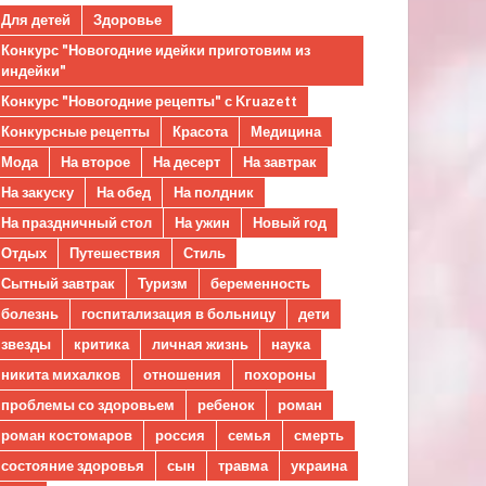
Для детей
Здоровье
Конкурс "Новогодние идейки приготовим из
индейки"
Конкурс "Новогодние рецепты" с Kruazett
Конкурсные рецепты
Красота
Медицина
Мода
На второе
На десерт
На завтрак
На закуску
На обед
На полдник
На праздничный стол
На ужин
Новый год
Отдых
Путешествия
Стиль
Сытный завтрак
Туризм
беременность
болезнь
госпитализация в больницу
дети
звезды
критика
личная жизнь
наука
никита михалков
отношения
похороны
проблемы со здоровьем
ребенок
роман
роман костомаров
россия
семья
смерть
состояние здоровья
сын
травма
украина