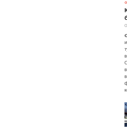
О
О
©
и
т
в
О
в
в
ф
к