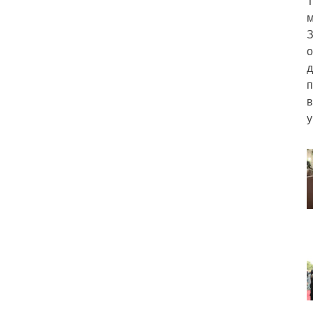
Т
м
З
о
д
п
в
у