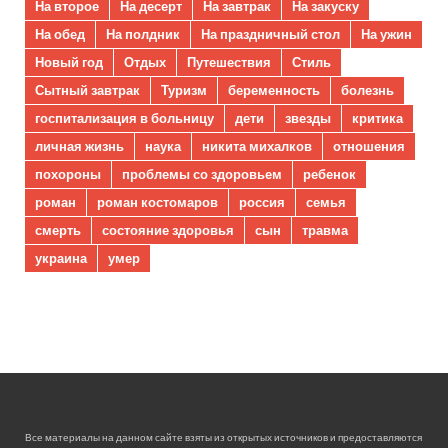
На второе
На десерт
На завтрак
На закуску
На обед
На полдник
На праздничный стол
На ужин
Новый год
Отдых
Путешествия
Стиль
Сытный завтрак
Туризм
беременность
болезнь
госпитализация в больницу
дети
звезды
критика
личная жизнь
наука
никита михалков
отношения
похороны
проблемы со здоровьем
ребенок
роман
роман костомаров
россия
семья
смерть
состояние здоровья
сын
травма
украина
умер
Все материалы на данном сайте взяты из открытых источников и предоставляются