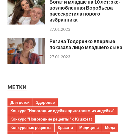
Богат и младше на 10 лет: экс-
возлюбленная Воробьева
рассекретила нового
избранника
27.01.2023
Регина Тодоренко впервые
показала лицо младшего сына
27.01.2023
МЕТКИ
Для детей
Здоровье
Конкурс "Новогодние идейки приготовим из индейки"
Конкурс "Новогодние рецепты" с Kruazett
Конкурсные рецепты
Красота
Медицина
Мода