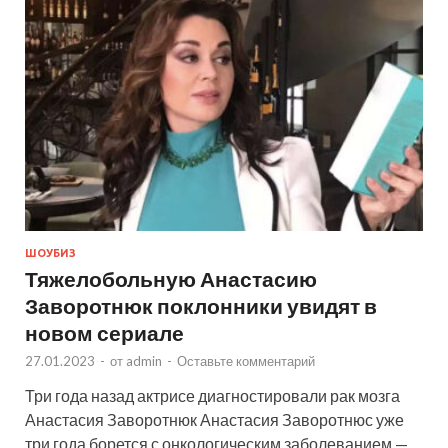
ШОУБИЗ
Тяжелобольную Анастасию
Заворотнюк поклонники увидят в
новом сериале
27.01.2023
-
от
admin
-
Оставьте комментарий
Три года назад актрисе диагностировали рак мозга
Анастасия Заворотнюк Анастасия Заворотнюс уже
три года борется с онкологическим заболеванием —