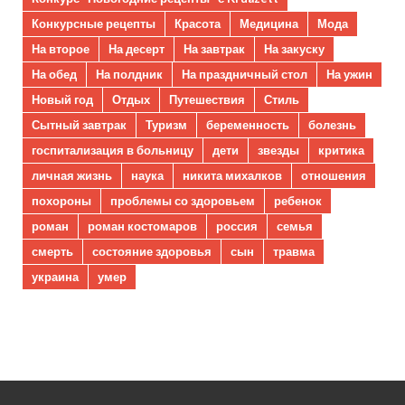
Конкурсные рецепты
Красота
Медицина
Мода
На второе
На десерт
На завтрак
На закуску
На обед
На полдник
На праздничный стол
На ужин
Новый год
Отдых
Путешествия
Стиль
Сытный завтрак
Туризм
беременность
болезнь
госпитализация в больницу
дети
звезды
критика
личная жизнь
наука
никита михалков
отношения
похороны
проблемы со здоровьем
ребенок
роман
роман костомаров
россия
семья
смерть
состояние здоровья
сын
травма
украина
умер