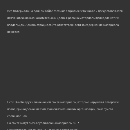
Все материалы на данном сайте взяты из открытых источников и предоставляются
исключительно в ознакомительных целях. Права на материалы принадлежат их
владельцам. Администрация сайта ответственности за содержание материала
не несет.
Если Вы обнаружили на нашем сайте материалы, которые нарушают авторские
права, принадлежащие Вам, Вашей компании или организации, пожалуйста,
сообщите нам.
На сайте могут быть опубликованы материалы 18+!
При цитировании ссылка на источник обязательна.