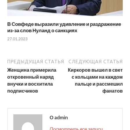
В Совфеде выразили удивление и раздражение
из-за слов Нуланд о санкциях
27.01.2023
ПРЕДЫДУЩАЯ СТАТЬЯ
СЛЕДУЮЩАЯ СТАТЬЯ
Женщина примерила
Киркоров вышел в свет
откровенный наряд
с кольцами на каждом
внучки и восхитила
пальце и рассмешил
подписчиков
фанатов
О admin
Посмотреть все записи