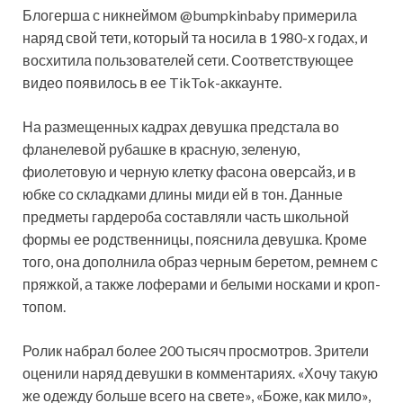
Блогерша с никнеймом @bumpkinbaby примерила
наряд свой тети, который та носила в 1980-х годах, и
восхитила пользователей сети. Соответствующее
видео появилось в ее TikTok-аккаунте.
На размещенных кадрах девушка предстала во
фланелевой рубашке в красную, зеленую,
фиолетовую и черную клетку фасона оверсайз, и в
юбке со складками длины миди ей в тон. Данные
предметы гардероба составляли часть школьной
формы ее родственницы, пояснила девушка. Кроме
того, она дополнила образ черным беретом, ремнем с
пряжкой, а также лоферами и белыми носками и кроп-
топом.
Ролик набрал более 200 тысяч просмотров. Зрители
оценили наряд девушки в комментариях. «Хочу такую
же одежду больше всего на свете», «Боже, как мило»,