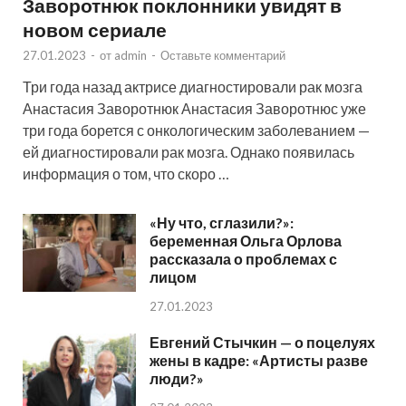
Заворотнюк поклонники увидят в
новом сериале
27.01.2023
-
от
admin
-
Оставьте комментарий
Три года назад актрисе диагностировали рак мозга
Анастасия Заворотнюк Анастасия Заворотнюс уже
три года борется с онкологическим заболеванием —
ей диагностировали рак мозга. Однако появилась
информация о том, что скоро …
«Ну что, сглазили?»:
беременная Ольга Орлова
рассказала о проблемах с
лицом
27.01.2023
Евгений Стычкин — о поцелуях
жены в кадре: «Артисты разве
люди?»