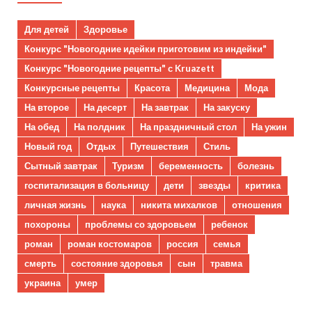
Для детей
Здоровье
Конкурс "Новогодние идейки приготовим из индейки"
Конкурс "Новогодние рецепты" с Kruazett
Конкурсные рецепты
Красота
Медицина
Мода
На второе
На десерт
На завтрак
На закуску
На обед
На полдник
На праздничный стол
На ужин
Новый год
Отдых
Путешествия
Стиль
Сытный завтрак
Туризм
беременность
болезнь
госпитализация в больницу
дети
звезды
критика
личная жизнь
наука
никита михалков
отношения
похороны
проблемы со здоровьем
ребенок
роман
роман костомаров
россия
семья
смерть
состояние здоровья
сын
травма
украина
умер