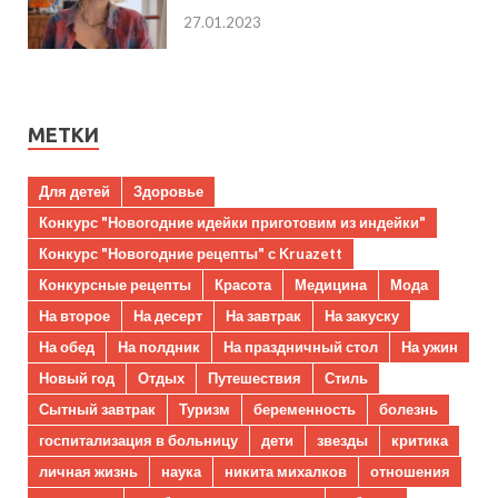
27.01.2023
МЕТКИ
Для детей
Здоровье
Конкурс "Новогодние идейки приготовим из индейки"
Конкурс "Новогодние рецепты" с Kruazett
Конкурсные рецепты
Красота
Медицина
Мода
На второе
На десерт
На завтрак
На закуску
На обед
На полдник
На праздничный стол
На ужин
Новый год
Отдых
Путешествия
Стиль
Сытный завтрак
Туризм
беременность
болезнь
госпитализация в больницу
дети
звезды
критика
личная жизнь
наука
никита михалков
отношения