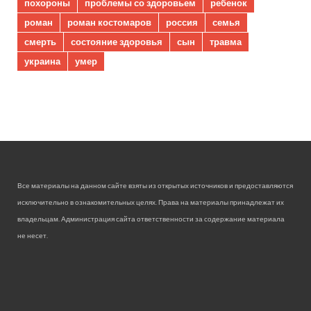
похороны
проблемы со здоровьем
ребенок
роман
роман костомаров
россия
семья
смерть
состояние здоровья
сын
травма
украина
умер
Все материалы на данном сайте взяты из открытых источников и предоставляются
исключительно в ознакомительных целях. Права на материалы принадлежат их
владельцам. Администрация сайта ответственности за содержание материала
не несет.