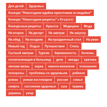
Для детей
Здоровье
Конкурс "Новогодние идейки приготовим из индейки"
Конкурс "Новогодние рецепты" с Kruazett
Конкурсные рецепты
Красота
Медицина
Мода
На второе
На десерт
На завтрак
На закуску
На обед
На полдник
На праздничный стол
На ужин
Новый год
Отдых
Путешествия
Стиль
Сытный завтрак
Туризм
беременность
болезнь
госпитализация в больницу
дети
звезды
критика
личная жизнь
наука
никита михалков
отношения
похороны
проблемы со здоровьем
ребенок
роман
роман костомаров
россия
семья
смерть
состояние здоровья
сын
травма
украина
умер