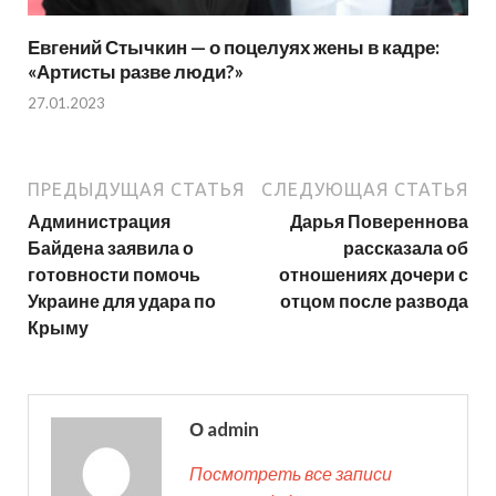
Евгений Стычкин — о поцелуях жены в кадре:
«Артисты разве люди?»
27.01.2023
ПРЕДЫДУЩАЯ СТАТЬЯ
СЛЕДУЮЩАЯ СТАТЬЯ
Администрация
Дарья Повереннова
Байдена заявила о
рассказала об
готовности помочь
отношениях дочери с
Украине для удара по
отцом после развода
Крыму
О admin
Посмотреть все записи