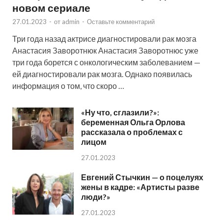
новом сериале
27.01.2023
-
от
admin
-
Оставьте комментарий
Три года назад актрисе диагностировали рак мозга
Анастасия Заворотнюк Анастасия Заворотнюс уже
три года борется с онкологическим заболеванием —
ей диагностировали рак мозга. Однако появилась
информация о том, что скоро …
«Ну что, сглазили?»:
беременная Ольга Орлова
рассказала о проблемах с
лицом
27.01.2023
Евгений Стычкин — о поцелуях
жены в кадре: «Артисты разве
люди?»
27.01.2023