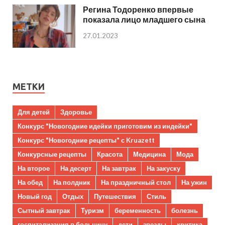
Регина Тодоренко впервые
показала лицо младшего сына
27.01.2023
МЕТКИ
Для детей
Здоровье
Конкурс "Новогодние идейки приготовим из индейки"
Конкурс "Новогодние рецепты" с Kruazett
Конкурсные рецепты
Красота
Медицина
Мода
На второе
На десерт
На завтрак
На закуску
На обед
На полдник
На праздничный стол
На ужин
Новый год
Отдых
Путешествия
Стиль
Сытный завтрак
Туризм
беременность
болезнь
госпитализация в больницу
дети
звезды
критика