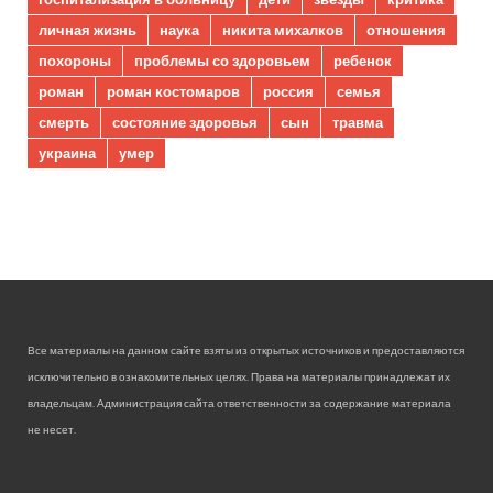
личная жизнь
наука
никита михалков
отношения
похороны
проблемы со здоровьем
ребенок
роман
роман костомаров
россия
семья
смерть
состояние здоровья
сын
травма
украина
умер
Все материалы на данном сайте взяты из открытых источников и предоставляются
исключительно в ознакомительных целях. Права на материалы принадлежат их
владельцам. Администрация сайта ответственности за содержание материала
не несет.