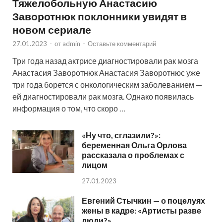
Тяжелобольную Анастасию
Заворотнюк поклонники увидят в
новом сериале
27.01.2023
-
от
admin
-
Оставьте комментарий
Три года назад актрисе диагностировали рак мозга
Анастасия Заворотнюк Анастасия Заворотнюс уже
три года борется с онкологическим заболеванием —
ей диагностировали рак мозга. Однако появилась
информация о том, что скоро …
«Ну что, сглазили?»:
беременная Ольга Орлова
рассказала о проблемах с
лицом
27.01.2023
Евгений Стычкин — о поцелуях
жены в кадре: «Артисты разве
люди?»