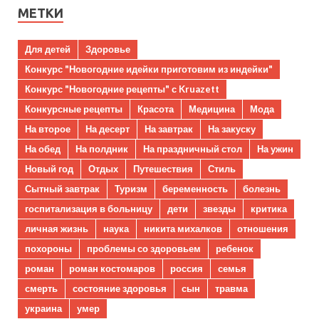
МЕТКИ
Для детей
Здоровье
Конкурс "Новогодние идейки приготовим из индейки"
Конкурс "Новогодние рецепты" с Kruazett
Конкурсные рецепты
Красота
Медицина
Мода
На второе
На десерт
На завтрак
На закуску
На обед
На полдник
На праздничный стол
На ужин
Новый год
Отдых
Путешествия
Стиль
Сытный завтрак
Туризм
беременность
болезнь
госпитализация в больницу
дети
звезды
критика
личная жизнь
наука
никита михалков
отношения
похороны
проблемы со здоровьем
ребенок
роман
роман костомаров
россия
семья
смерть
состояние здоровья
сын
травма
украина
умер