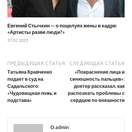
Евгений Стычкин — о поцелуях жены в кадре:
«Артисты разве люди?»
27.01.2023
ПРЕДЫДУЩАЯ СТАТЬЯ
СЛЕДУЮЩАЯ СТАТЬЯ
Татьяна Кравченко
«Покраснение лица и
подает в суд на
синюшность пальцев»:
Садальского:
доктор рассказал, как
«Чудовищная ложь и
распознать проблемы с
подстава»
сердцем по внешности
О admin