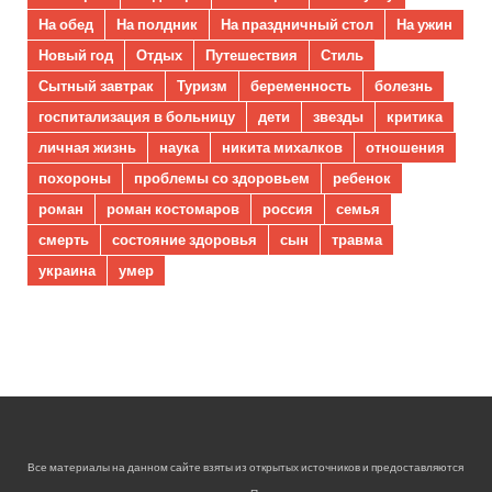
На обед
На полдник
На праздничный стол
На ужин
Новый год
Отдых
Путешествия
Стиль
Сытный завтрак
Туризм
беременность
болезнь
госпитализация в больницу
дети
звезды
критика
личная жизнь
наука
никита михалков
отношения
похороны
проблемы со здоровьем
ребенок
роман
роман костомаров
россия
семья
смерть
состояние здоровья
сын
травма
украина
умер
Все материалы на данном сайте взяты из открытых источников и предоставляются