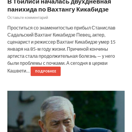
В Тбилиси началась двухдневная
панихида по Вахтангу Кикабидзе
Оставьте комментарий
Проститься со знаменитостью прибыл Станислав
Садальский Вахтанг Кикабидзе Певец, актер,
сценарист и режиссер Вахтанг Кикабидзе умер 15
января на 85-м году жизни. Причиной кончины
артиста стала продолжительная болезнь — у него
были проблемы с почками. А сегодня в церкви
Кашвети…
ПОДРОБНЕЕ