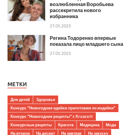
возлюбленная Воробьева
рассекретила нового
избранника
27.01.2023
Регина Тодоренко впервые
показала лицо младшего сына
27.01.2023
МЕТКИ
Для детей
Здоровье
Конкурс "Новогодние идейки приготовим из индейки"
Конкурс "Новогодние рецепты" с Kruazett
Конкурсные рецепты
Красота
Медицина
Мода
На второе
На десерт
На завтрак
На закуску