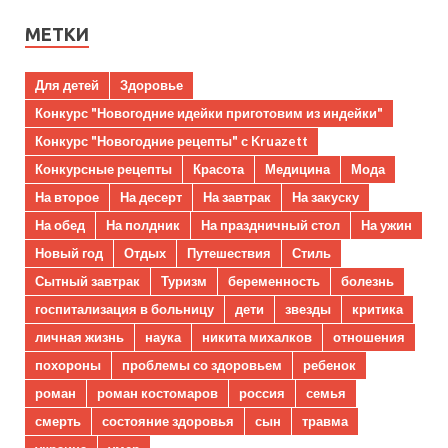
МЕТКИ
Для детей
Здоровье
Конкурс "Новогодние идейки приготовим из индейки"
Конкурс "Новогодние рецепты" с Kruazett
Конкурсные рецепты
Красота
Медицина
Мода
На второе
На десерт
На завтрак
На закуску
На обед
На полдник
На праздничный стол
На ужин
Новый год
Отдых
Путешествия
Стиль
Сытный завтрак
Туризм
беременность
болезнь
госпитализация в больницу
дети
звезды
критика
личная жизнь
наука
никита михалков
отношения
похороны
проблемы со здоровьем
ребенок
роман
роман костомаров
россия
семья
смерть
состояние здоровья
сын
травма