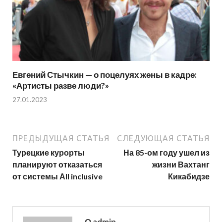
Евгений Стычкин — о поцелуях жены в кадре:
«Артисты разве люди?»
27.01.2023
ПРЕДЫДУЩАЯ СТАТЬЯ
СЛЕДУЮЩАЯ СТАТЬЯ
Турецкие курорты
На 85-ом году ушел из
планируют отказаться
жизни Вахтанг
от системы Аll inclusive
Кикабидзе
О admin