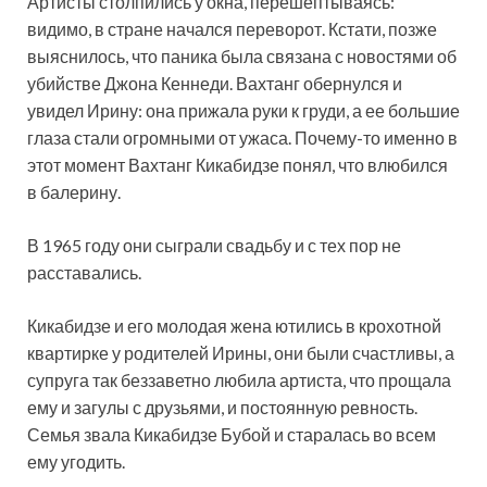
Артисты столпились у окна, перешептываясь:
видимо, в стране начался переворот. Кстати, позже
выяснилось, что паника была связана с новостями об
убийстве Джона Кеннеди. Вахтанг обернулся и
увидел Ирину: она прижала руки к груди, а ее большие
глаза стали огромными от ужаса. Почему-то именно в
этот момент Вахтанг Кикабидзе понял, что влюбился
в балерину.
В 1965 году они сыграли свадьбу и с тех пор не
расставались.
Кикабидзе и его молодая жена ютились в крохотной
квартирке у родителей Ирины, они были счастливы, а
супруга так беззаветно любила артиста, что прощала
ему и загулы с друзьями, и постоянную ревность.
Семья звала Кикабидзе Бубой и старалась во всем
ему угодить.