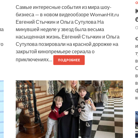
О
Самые интересные события из мира шоу-
бизнеса — в новом видеообзоре WomanHit.ru
Евгений Стычкин и Ольга Сутулова На
О
ла
минувшей неделе у звезд была весьма
насыщенная жизнь. Евгений Стычкин и Ольга
©
го
Сутулова позировали на красной дорожке на
и
закрытой кинопремьере сериала о
т
приключениях…
в
ПОДРОБНЕЕ
О
в
в
ф
к