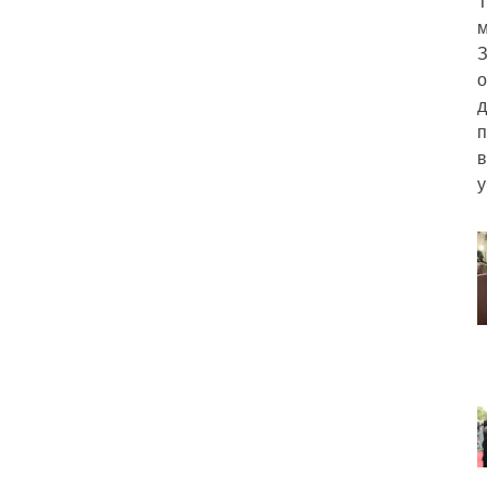
Т
м
З
о
д
п
в
у