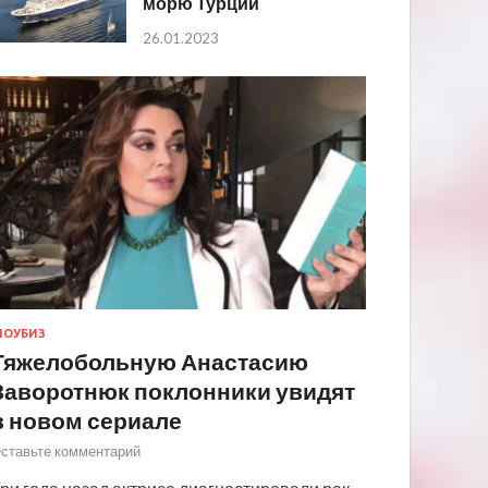
морю Турции
26.01.2023
ОУБИЗ
Тяжелобольную Анастасию
Заворотнюк поклонники увидят
в новом сериале
ставьте комментарий