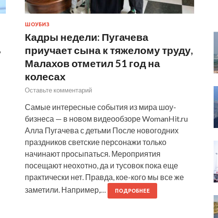
ШОУБИЗ
Кадры недели: Пугачева
ь
приучает сына к тяжелому труду,
Малахов отметил 51 год на
колесах
Оставьте комментарий
Самые интересные события из мира шоу-
бизнеса — в новом видеообзоре WomanHit.ru
Алла Пугачева с детьми После новогодних
праздников светские персонажи только
начинают просыпаться. Мероприятия
посещают неохотно, да и тусовок пока еще
практически нет. Правда, кое-кого мы все же
заметили. Например,…
ПОДРОБНЕЕ