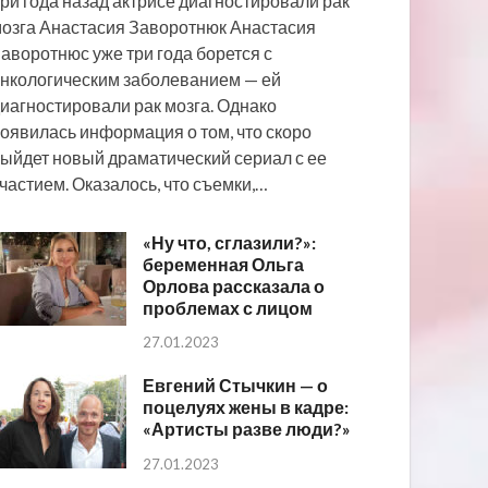
ри года назад актрисе диагностировали рак
озга Анастасия Заворотнюк Анастасия
аворотнюс уже три года борется с
нкологическим заболеванием — ей
иагностировали рак мозга. Однако
оявилась информация о том, что скоро
ыйдет новый драматический сериал с ее
частием. Оказалось, что съемки,…
«Ну что, сглазили?»:
беременная Ольга
Орлова рассказала о
проблемах с лицом
27.01.2023
Евгений Стычкин — о
поцелуях жены в кадре:
«Артисты разве люди?»
27.01.2023