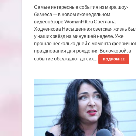
Самые интересные события из мира шоу-
бизнеса — в новом еженедельном
видеообзоре WomanHit.ru Светлана
Ходченкова Насыщенная светская жизнь бы
у наших звёзд на минувшей неделе. Уже
прошло несколько дней с момента феерично
празднования дня рождения Волочковой, а
событие обсуждают до сих…
ПОДРОБНЕЕ