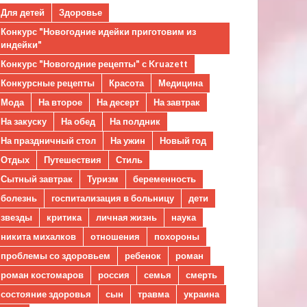
Для детей
Здоровье
Конкурс "Новогодние идейки приготовим из
индейки"
Конкурс "Новогодние рецепты" с Kruazett
Конкурсные рецепты
Красота
Медицина
Мода
На второе
На десерт
На завтрак
На закуску
На обед
На полдник
На праздничный стол
На ужин
Новый год
Отдых
Путешествия
Стиль
Сытный завтрак
Туризм
беременность
болезнь
госпитализация в больницу
дети
звезды
критика
личная жизнь
наука
никита михалков
отношения
похороны
проблемы со здоровьем
ребенок
роман
роман костомаров
россия
семья
смерть
состояние здоровья
сын
травма
украина