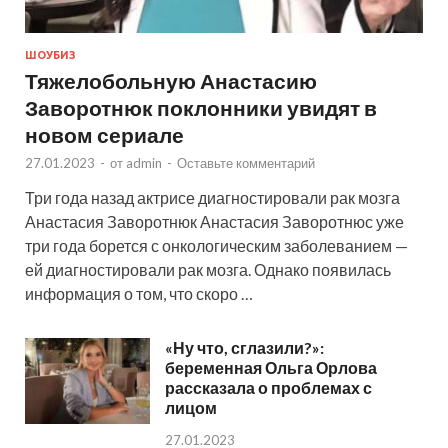
ШОУБИЗ
Тяжелобольную Анастасию
Заворотнюк поклонники увидят в
новом сериале
27.01.2023
-
от
admin
-
Оставьте комментарий
Три года назад актрисе диагностировали рак мозга
Анастасия Заворотнюк Анастасия Заворотнюс уже
три года борется с онкологическим заболеванием —
ей диагностировали рак мозга. Однако появилась
информация о том, что скоро …
«Ну что, сглазили?»:
беременная Ольга Орлова
рассказала о проблемах с
лицом
27.01.2023