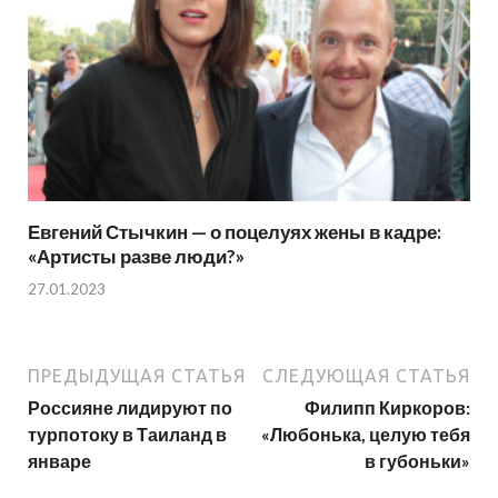
Евгений Стычкин — о поцелуях жены в кадре:
«Артисты разве люди?»
27.01.2023
ПРЕДЫДУЩАЯ СТАТЬЯ
СЛЕДУЮЩАЯ СТАТЬЯ
Россияне лидируют по
Филипп Киркоров:
турпотоку в Таиланд в
«Любонька, целую тебя
январе
в губоньки»