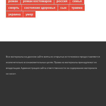
роман
роман костомаров
россия
семья
смерть
состояние здоровья
сын
травма
украина
умер
Все материалы на данном сайте взяты из открытых источников и предоставляются
исключительно в ознакомительных целях. Права на материалы принадлежат их
владельцам. Администрация сайта ответственности за содержание материала
не несет.