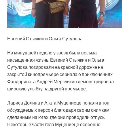
Евгений Стычкин и Ольга Сутулова
На минувшей неделе у звезд была весьма
насыщенная жизнь. Евгений Стычкин и Ольга
Сутулова позировали на красной дорожке на
закрытой кинопремьере сериала о приключениях
Фандорина, а Андрей Мерзликин демонстрировал
широкую улыбку на другой премьере.
Лариса Долина и Агата Муцениеце попали в топ
обсуждаемых персон благодаря своим снимкам,
сделанным на югах, где они проводили отпуск.
Некоторые части тела Муцениеце особенно