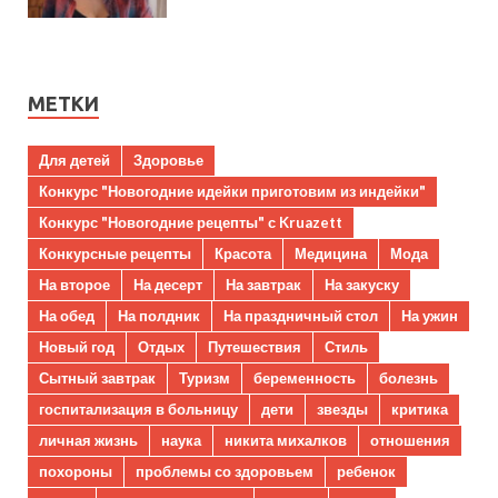
МЕТКИ
Для детей
Здоровье
Конкурс "Новогодние идейки приготовим из индейки"
Конкурс "Новогодние рецепты" с Kruazett
Конкурсные рецепты
Красота
Медицина
Мода
На второе
На десерт
На завтрак
На закуску
На обед
На полдник
На праздничный стол
На ужин
Новый год
Отдых
Путешествия
Стиль
Сытный завтрак
Туризм
беременность
болезнь
госпитализация в больницу
дети
звезды
критика
личная жизнь
наука
никита михалков
отношения
похороны
проблемы со здоровьем
ребенок